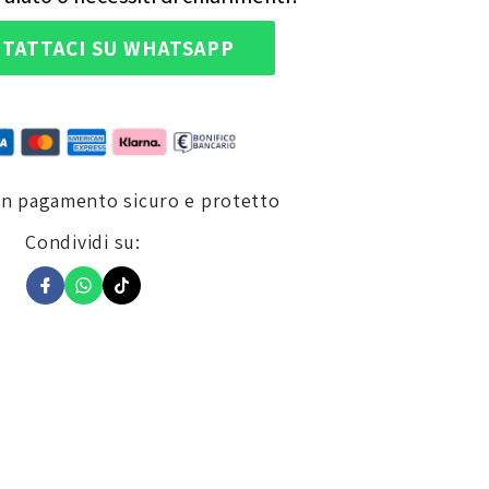
TATTACI SU WHATSAPP
un pagamento sicuro e protetto
Condividi su:
a in pelle e non ha tasche.