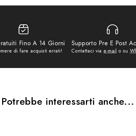
 che lo mantengono ben saldo alla gamba, permettendo qualsiasi movimen
METROPOLITANE
ed inserti riflettenti
ratuiti Fino A 14 Giorni
Supporto Pre E Post Ac
mere di fare acquisti errati!
Contattaci via
e-mail
o su
Wh
Potrebbe interessarti anche...