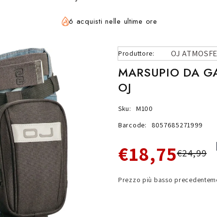
6 acquisti nelle ultime ore
OJ ATMOSF
Produttore:
MARSUPIO DA GA
OJ
Sku:
M100
Barcode:
8057685271999
€18,75
€24,99
Prezzo più basso precedenteme