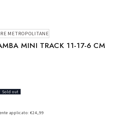
o
g
r
a
ERE METROPOLITANE
f
MBA MINI TRACK 11-17-6 CM
i
c
a
Sold out
nte applicato: €24,99