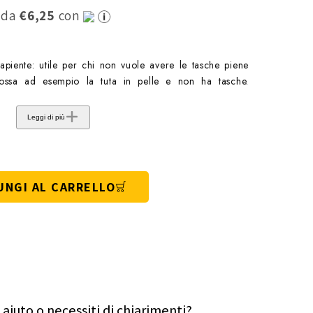
0 da
€6,25
con
iente: utile per chi non vuole avere le tasche piene
ssa ad esempio la tuta in pelle e non ha tasche.
Leggi di più
UNGI AL CARRELLO
 aiuto o necessiti di chiarimenti?