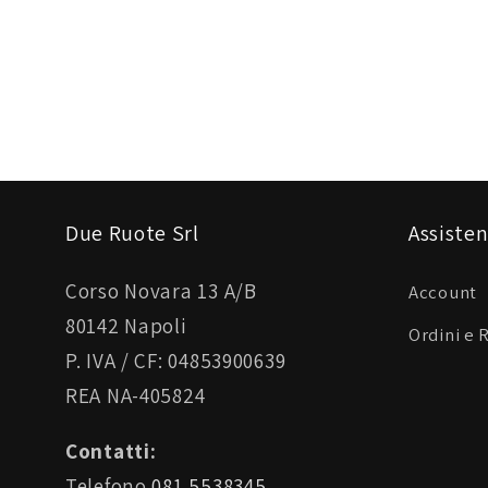
Due Ruote Srl
Assisten
Corso Novara 13 A/B
Account
80142 Napoli
Ordini e 
P. IVA / CF: 04853900639
REA NA-405824
Contatti:
Telefono
081 5538345