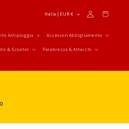
P
Carrello
Accedi
Italia | EUR €
a
e
to Antipioggia
Accessori Abbigliamento
s
to & Scooter
Parabrezza & Attacchi
e
/
A
r
e
a
LO
g
e