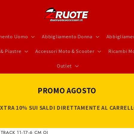
amento Uomo
Abbigliamento Donna
Abbigliamen
 & Piastre
Accessori Moto & Scooter
Ricambi Mo
Outlet
PROMO AGOSTO
XTRA 10% SUI SALDI DIRETTAMENTE AL CARREL
TRACK 11-17-6 CM OJ