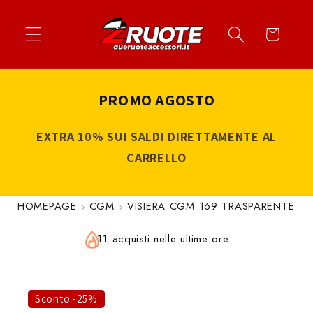
Vai
↵
↵
↵
↵
Apri widget di accessibilità
Vai al contenuto
Vai al menu
Vai al piè di página
direttamente
Carrello
ai contenuti
PROMO AGOSTO
EXTRA 10% SUI SALDI DIRETTAMENTE AL
CARRELLO
HOMEPAGE
CGM
VISIERA CGM 169 TRASPARENTE
11 acquisti nelle ultime ore
Sconto -25%