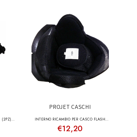
PROJET CASCHI
 (2PZ)
INTERNO RICAMBIO PER CASCO FLASH
€12,20
TAGLIA S-56