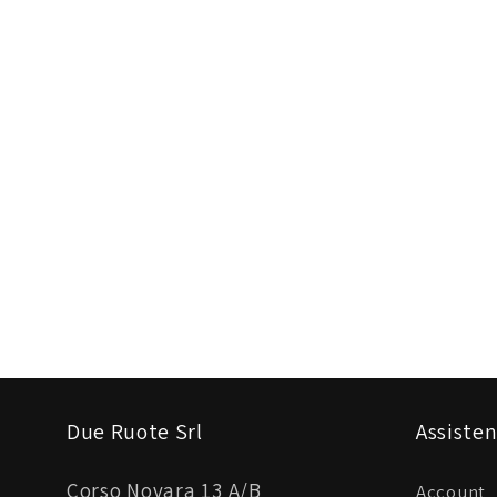
Due Ruote Srl
Assisten
Corso Novara 13 A/B
Account