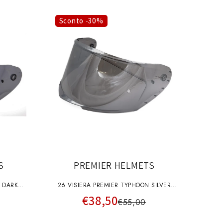
Sconto -30%
S
PREMIER HELMETS
N DARK
26 VISIERA PREMIER TYPHOON SILVER
€38,50
CHRO A+pins
€55,00