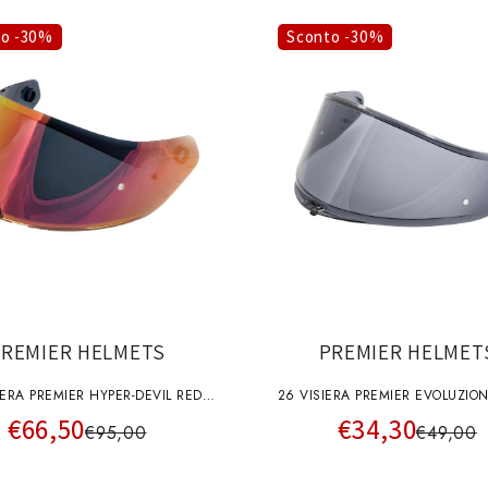
to -30%
Sconto -30%
PREMIER HELMETS
PREMIER HELMET
PREMIER HYPER-DEVIL RED
26 VISIERA PREMIER EVOLUZIO
€66,50
€34,30
CHRO A+pins
A+pins
€95,00
€49,00