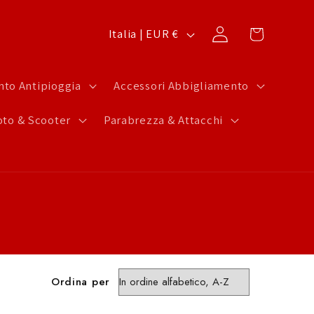
P
Carrello
Accedi
Italia | EUR €
a
e
to Antipioggia
Accessori Abbigliamento
s
to & Scooter
Parabrezza & Attacchi
e
/
A
r
e
a
g
Ordina per
e