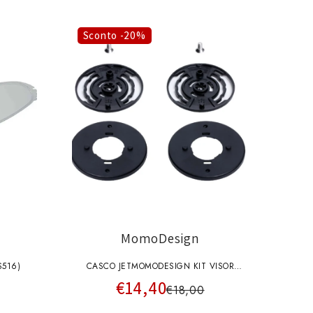
Sconto -20%
MomoDesign
S516)
CASCO JETMOMODESIGN KIT VISOR
€14,40
MECHANISM FGTR EVO-CLASSIC BLACK
€18,00