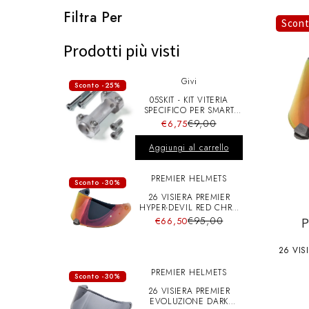
l
Filtra Per
Scon
e
Prodotti più visti
Givi
z
Sconto -25%
05SKIT - KIT VITERIA
SPECIFICO PER SMART
BAR S900A
i
€9,00
€6,75
Aggiungi al carrello
o
PREMIER HELMETS
Sconto -30%
26 VISIERA PREMIER
n
HYPER-DEVIL RED CHRO
A+pins
€95,00
€66,50
e
26 VISIERA 
PREMIER HELMETS
Sconto -30%
:
26 VISIERA PREMIER
EVOLUZIONE DARK