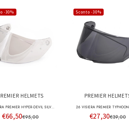
to -30%
Sconto -30%
PREMIER HELMETS
PREMIER HELMET
ERA PREMIER HYPER-DEVIL SILVER
26 VISIERA PREMIER TYPHOO
€66,50
€27,30
CHRO A+pins
A+pins
€95,00
€39,00