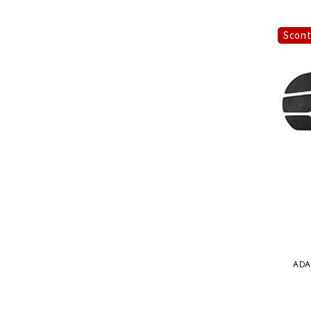
Scont
ADA