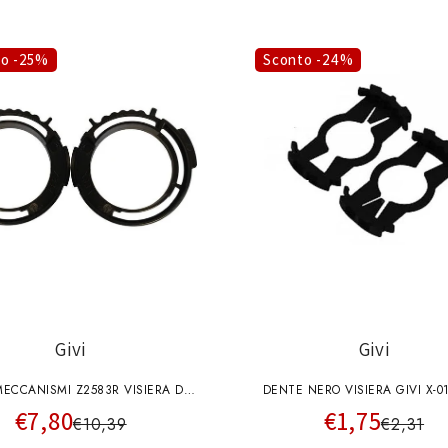
to -25%
Sconto -24%
Givi
Givi
MECCANISMI Z2583R VISIERA DX-
DENTE NERO VISIERA GIVI X-01
€7,80
€1,75
SX CASCO X33
Z1035
€10,39
€2,31