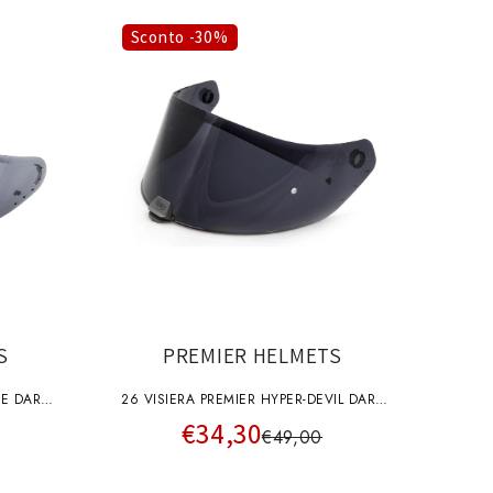
o
g
Sconto -30%
r
a
f
i
c
a
S
PREMIER HELMETS
NE DARK
26 VISIERA PREMIER HYPER-DEVIL DARK
€34,30
A+pins
€49,00