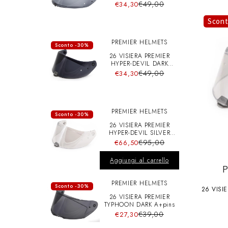
A+pins
€49,00
€34,30
Scon
PREMIER HELMETS
Sconto -30%
26 VISIERA PREMIER
HYPER-DEVIL DARK
A+pins
€49,00
€34,30
PREMIER HELMETS
Sconto -30%
26 VISIERA PREMIER
HYPER-DEVIL SILVER
CHRO A+pins
€95,00
€66,50
Aggiungi al carrello
PREMIER HELMETS
Sconto -30%
26 VISI
26 VISIERA PREMIER
TYPHOON DARK A+pins
€39,00
€27,30