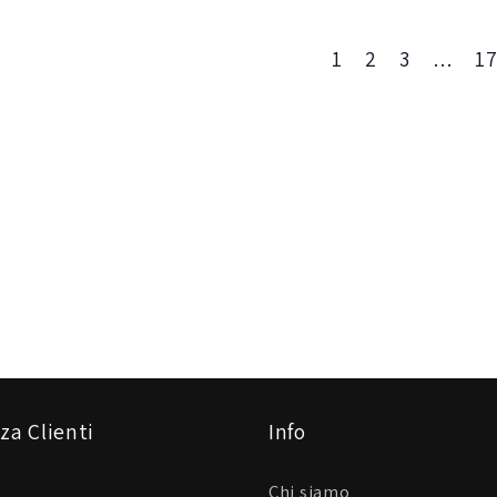
1
2
3
…
1
za Clienti
Info
Chi siamo