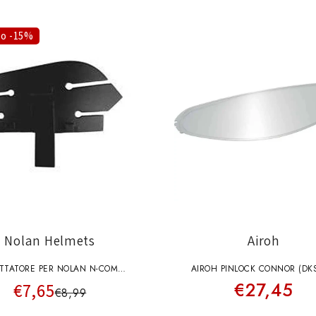
o -15%
Nolan Helmets
Airoh
TTATORE PER NOLAN N-COM
AIROH PINLOCK CONNOR (DK
€27,45
€7,65
BLUETOOTH KIT MULTI
€8,99