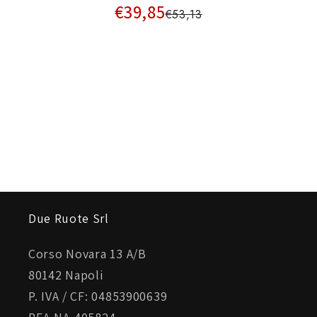
€39,85
€53,13
Due Ruote Srl
Corso Novara 13 A/B
80142 Napoli
P. IVA / CF: 04853900639