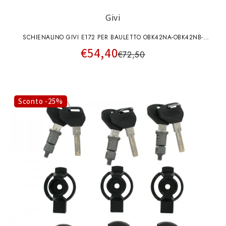
Givi
SCHIENALINO GIVI E172 PER BAULETTO OBK42NA-OBK42NB-
€54,40
OBK58NA-OBK58NB
€72,50
Sconto -25%