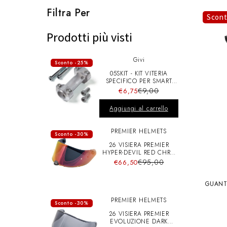
l
Filtra Per
Scon
e
Prodotti più visti
Givi
z
Sconto -25%
05SKIT - KIT VITERIA
SPECIFICO PER SMART
BAR S900A
i
€9,00
€6,75
Aggiungi al carrello
o
PREMIER HELMETS
Sconto -30%
26 VISIERA PREMIER
n
HYPER-DEVIL RED CHRO
A+pins
€95,00
€66,50
e
GUANT
PREMIER HELMETS
Sconto -30%
:
26 VISIERA PREMIER
EVOLUZIONE DARK