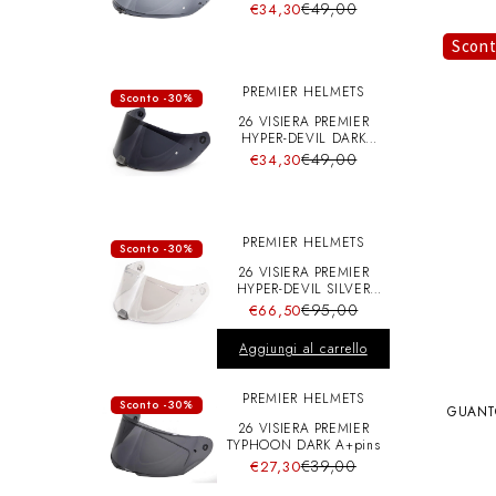
A+pins
€49,00
€34,30
Scon
PREMIER HELMETS
Sconto -30%
26 VISIERA PREMIER
HYPER-DEVIL DARK
A+pins
€49,00
€34,30
PREMIER HELMETS
Sconto -30%
26 VISIERA PREMIER
HYPER-DEVIL SILVER
CHRO A+pins
€95,00
€66,50
Aggiungi al carrello
PREMIER HELMETS
Sconto -30%
GUANT
26 VISIERA PREMIER
TYPHOON DARK A+pins
€39,00
€27,30