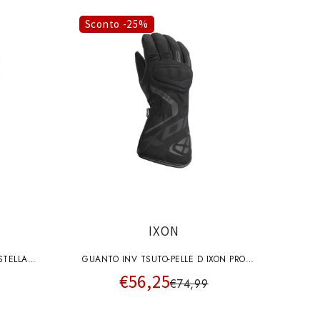
o
g
Sconto -25%
r
a
f
i
c
a
IXON
STELLA
GUANTO INV TSUTO-PELLE D IXON PRO
€56,25
SCOUT LADY NERO
€74,99