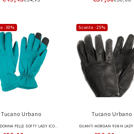
to -30%
Sconto -25%
Tucano Urbano
Tucano Urbano
DONNA PELLE SOFTY LADY ICON
GUANTI MORGAN 938-N LADY
VERDE ACQUA 952IWVA
TUCANO URBANO