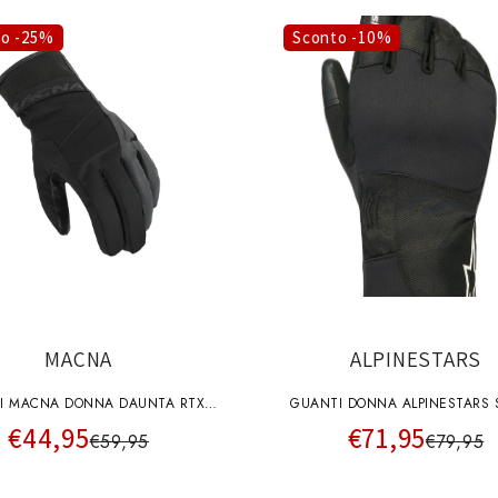
to -25%
Sconto -10%
MACNA
ALPINESTARS
I MACNA DONNA DAUNTA RTX
GUANTI DONNA ALPINESTARS 
€44,95
€71,95
NERO
WT-1 DS INS
€59,95
€79,95