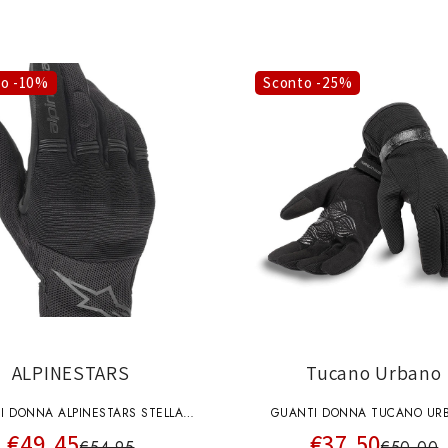
to -10%
Sconto -25%
ALPINESTARS
Tucano Urbano
I DONNA ALPINESTARS STELLA
GUANTI DONNA TUCANO UR
€49,45
€37,50
COPPER NERI
9954HW NEW MARY GLITT
€54,95
€50,00