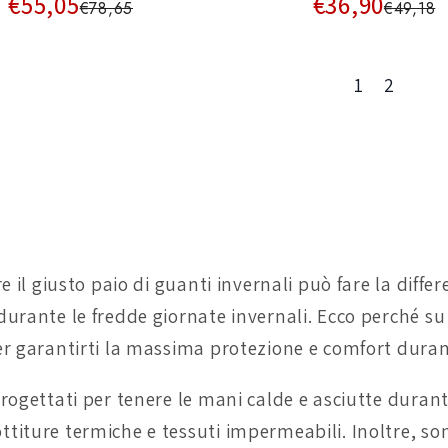
€55,05
€36,90
€78,65
€49,18
1
2
re il giusto paio di guanti invernali può fare la di
durante le fredde giornate invernali. Ecco perché su
er garantirti la massima protezione e comfort duran
rogettati per tenere le mani calde e asciutte durante
iture termiche e tessuti impermeabili. Inoltre, sono 