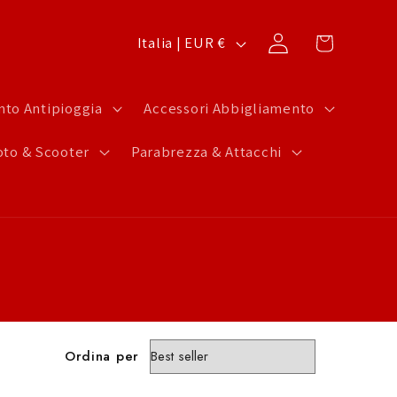
P
Carrello
Accedi
Italia | EUR €
a
e
to Antipioggia
Accessori Abbigliamento
s
to & Scooter
Parabrezza & Attacchi
e
/
A
r
e
a
g
Ordina per
e