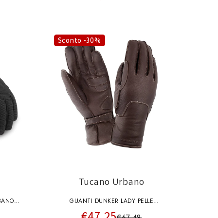
Sconto -30%
Tucano Urbano
BANO
GUANTI DUNKER LADY PELLE
€47,25
ER
IMPERMEABILE TUCANO URBANO
€67,48