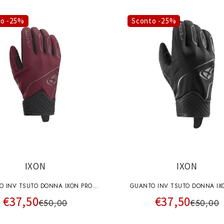
to -25%
Sconto -25%
IXON
IXON
O INV TSUTO DONNA IXON PRO
GUANTO INV TSUTO DONNA IX
€37,50
€37,50
HURRICANE2L BORDO
HURRICANE2L NERO
€50,00
€50,00