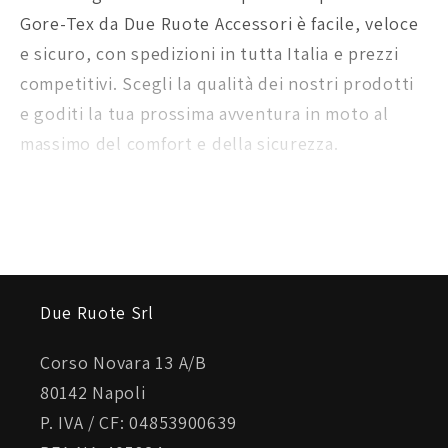
Gore-Tex da Due Ruote Accessori è facile, veloce
e sicuro, con spedizioni in tutta Italia e prezzi
competitivi. Scegli la qualità dei nostri prodotti
e goditi la tua prossima avventura in moto al
massimo del comfort e della sicurezza.
Due Ruote Srl
Corso Novara 13 A/B
80142 Napoli
P. IVA / CF: 04853900639