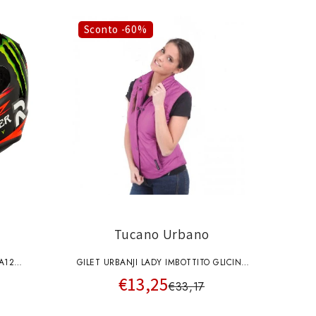
Sconto -60%
Tucano Urbano
A12
GILET URBANJI LADY IMBOTTITO GLICINE
€13,25
1
TUCANO URBANO TAGLIA XS
€33,17