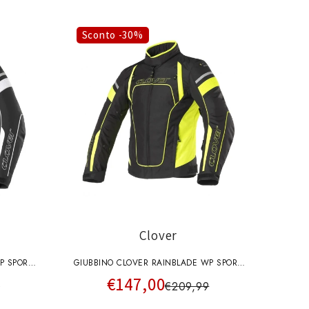
Sconto -30%
Clover
P SPORT
GIUBBINO CLOVER RAINBLADE WP SPORT
€147,00
JACKET NERO GIALLO FLU
9
€209,99