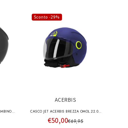
Sconto -29%
ACERBIS
AMBINO
CASCO JET ACERBIS BREZZA OMOL.22.06
€50,00
BLU OPACO
€69,95