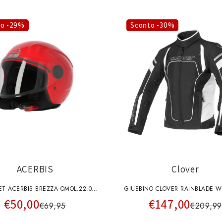
to -29%
Sconto -30%
ACERBIS
Clover
ET ACERBIS BREZZA OMOL.22.06
GIUBBINO CLOVER RAINBLADE W
€50,00
€147,00
ROSSO LUCIDO
JACKET NERO BIANCO
€69,95
€209,9