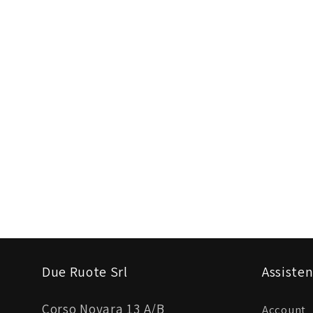
Due Ruote Srl
Assisten
Corso Novara 13 A/B
Account