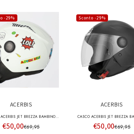
to -29%
Sconto -29%
ACERBIS
ACERBIS
ACERBIS JET BREZZA BAMBINO
CASCO ACERBIS JET BREZZA B
€50,00
€50,00
BIANCO
NERO
€69,95
€69,95