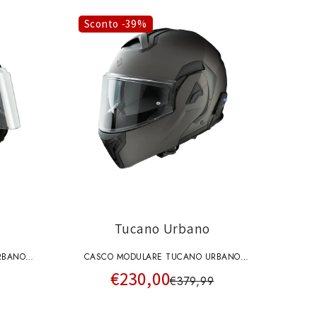
o
g
Sconto -39%
r
a
f
i
c
a
Tucano Urbano
RBANO
CASCO MODULARE TUCANO URBANO
€230,00
 UP
FASTFLIP BY MIDLAND MATT ANTRACITE
€379,99
OPACO FLIP UP