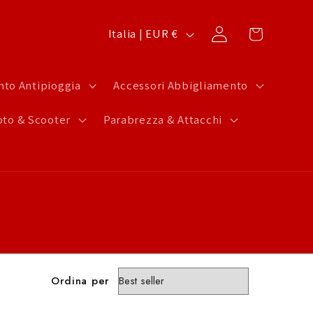
P
Carrello
Accedi
Italia | EUR €
a
e
to Antipioggia
Accessori Abbigliamento
s
to & Scooter
Parabrezza & Attacchi
e
/
A
r
e
a
g
Ordina per
e