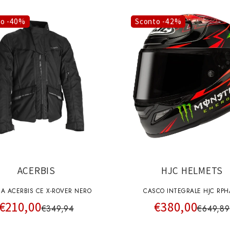
to -40%
Sconto -42%
ACERBIS
HJC HELMETS
A ACERBIS CE X-ROVER NERO
CASCO INTEGRALE HJC RPH
€210,00
€380,00
QUARTARARO REPLICA MC
€349,94
€649,89