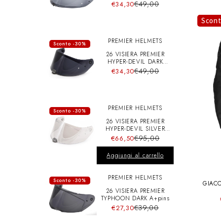
A+pins
€49,00
€34,30
Scon
PREMIER HELMETS
Sconto -30%
26 VISIERA PREMIER
HYPER-DEVIL DARK
A+pins
€49,00
€34,30
PREMIER HELMETS
Sconto -30%
26 VISIERA PREMIER
HYPER-DEVIL SILVER
CHRO A+pins
€95,00
€66,50
Aggiungi al carrello
PREMIER HELMETS
Sconto -30%
GIACC
26 VISIERA PREMIER
TYPHOON DARK A+pins
€39,00
€27,30