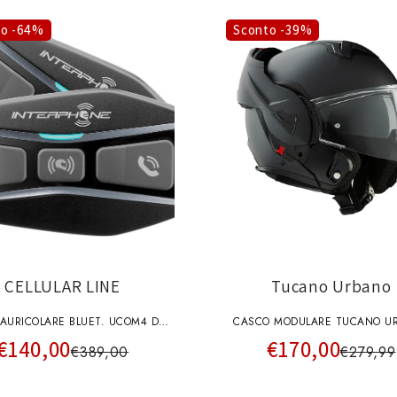
to -64%
Sconto -39%
CELLULAR LINE
Tucano Urbano
 AURICOLARE BLUET. UCOM4 DA
CASCO MODULARE TUCANO U
€140,00
€170,00
CASCO
FASTFLIP NERO OPACO FLIP
€389,00
€279,99