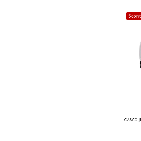
Scon
CASCO J