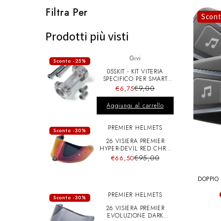
l
Filtra Per
Scon
e
Prodotti più visti
Givi
z
Sconto -25%
05SKIT - KIT VITERIA
SPECIFICO PER SMART
BAR S900A
i
€9,00
€6,75
Aggiungi al carrello
o
PREMIER HELMETS
Sconto -30%
26 VISIERA PREMIER
n
HYPER-DEVIL RED CHRO
A+pins
€95,00
€66,50
e
DOPPIO
PREMIER HELMETS
Sconto -30%
:
26 VISIERA PREMIER
EVOLUZIONE DARK