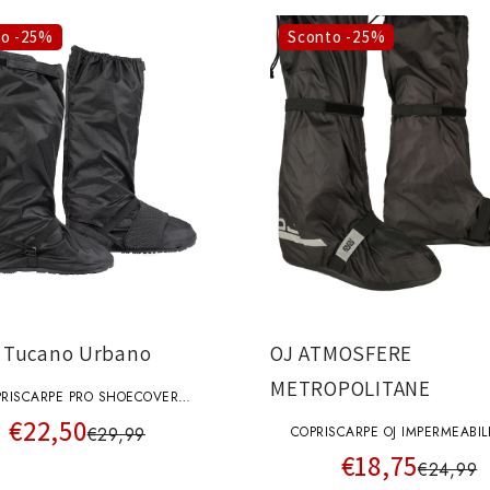
to -25%
Sconto -25%
Tucano Urbano
OJ ATMOSFERE
METROPOLITANE
PRISCARPE PRO SHOECOVER
€22,50
HYDROSCUD NERO
€29,99
COPRISCARPE OJ IMPERMEABIL
€18,75
€24,99