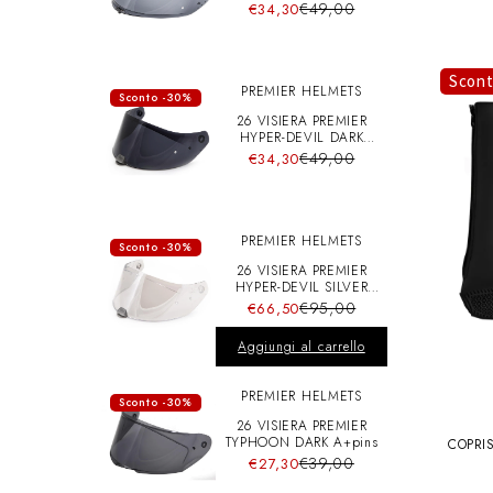
A+pins
€49,00
€34,30
Scon
PREMIER HELMETS
Sconto -30%
26 VISIERA PREMIER
HYPER-DEVIL DARK
A+pins
€49,00
€34,30
PREMIER HELMETS
Sconto -30%
26 VISIERA PREMIER
HYPER-DEVIL SILVER
CHRO A+pins
€95,00
€66,50
Aggiungi al carrello
PREMIER HELMETS
Sconto -30%
26 VISIERA PREMIER
TYPHOON DARK A+pins
COPRI
€39,00
€27,30