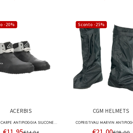
to -20%
Sconto -25%
ACERBIS
CGM HELMETS
SCARPE ANTIPIOGGIA SILICONE
COPRISTIVALI MARVIN ANTIPIOG
€11,95
€21,00
NERO
NERO
€14,94
€28,00