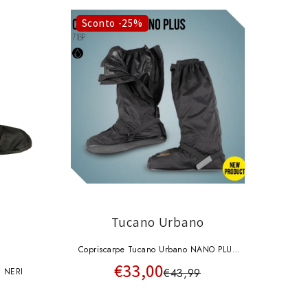
o
g
Sconto -25%
r
a
f
i
c
a
Tucano Urbano
Copriscarpe Tucano Urbano NANO PLUS
€33,00
Nero Unisex
I NERI
€43,99