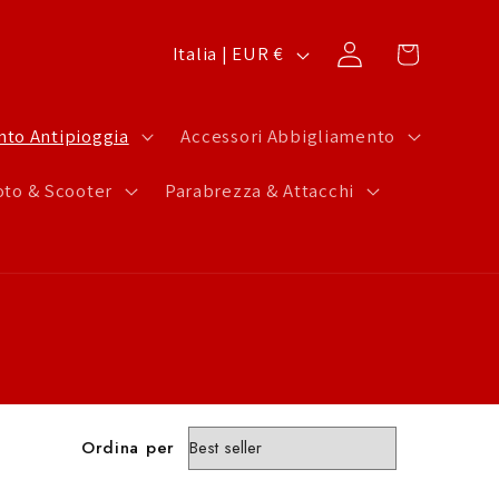
P
Carrello
Accedi
Italia | EUR €
a
e
to Antipioggia
Accessori Abbigliamento
s
to & Scooter
Parabrezza & Attacchi
e
/
A
r
e
a
g
Ordina per
e