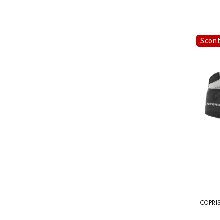
Scon
COPRI