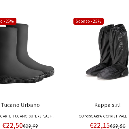
to -25%
Sconto -25%
Tucano Urbano
Kappa s.r.l
SCARPE TUCANO SUPERSPLASH
COPRISCARPA COPRISTIVALE 
€22,50
€22,15
GRIGIO SCURO
IMPERMEABILI HEVIK KAP
€29,99
€29,50