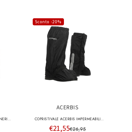
Sconto -20%
ACERBIS
NERI
COPRISTIVALE ACERBIS IMPERMEABILI
€21,55
PA
NERO
€26,95