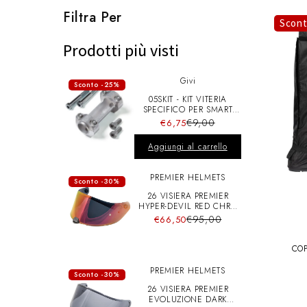
l
Filtra Per
Scon
e
Prodotti più visti
Givi
z
Sconto -25%
05SKIT - KIT VITERIA
SPECIFICO PER SMART
BAR S900A
i
€9,00
€6,75
Aggiungi al carrello
o
PREMIER HELMETS
Sconto -30%
26 VISIERA PREMIER
n
HYPER-DEVIL RED CHRO
A+pins
€95,00
€66,50
e
CO
PREMIER HELMETS
Sconto -30%
:
26 VISIERA PREMIER
EVOLUZIONE DARK