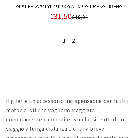
GILET NANO 751-YF REFLEX GIALLO FLO TUCANO URBANO
€31,50
€45,01
1
2
Il gilet è un accessorio indispensabile per tutti i
motociclisti che vogliono viaggiare
comodamente e con stile. Sia che si tratti di un
viaggio a lunga distanza o di una breve
passeggiata in città, un gilet uomo da moto può