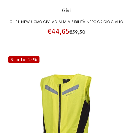
Givi
GILET NEW UOMO GIVI AD ALTA VISIBILITÀ NERO-GRIGIO-GIALLO
€44,65
FLUO
€59,50
Sconto -25%