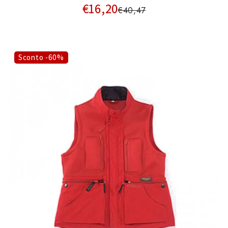
€16,20
€40,47
Sconto -60%