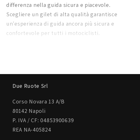
differenza nella guida sicura e piacevole.
Scegliere un gilet di alta qualità garantisce
un'esperienza di guida ancora più sicura e
confortevole per tutti i motociclisti.
Due Ruote Srl
Corso Novara 13 A/B
80142 Napoli
P. IVA / CF: 04853900639
REA NA-405824