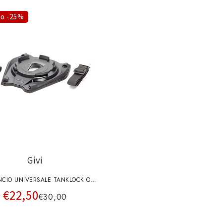
to -25%
Givi
CIO UNIVERSALE TANKLOCK O
€22,50
TANCKLOCKED DA SELLA
€30,00