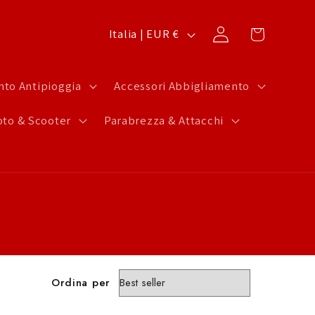
P
Carrello
Accedi
Italia | EUR €
a
e
to Antipioggia
Accessori Abbigliamento
s
to & Scooter
Parabrezza & Attacchi
e
/
A
r
e
a
g
Ordina per
e