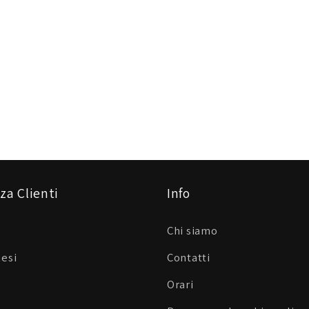
za Clienti
Info
Chi siamo
Resi
Contatti
Orari