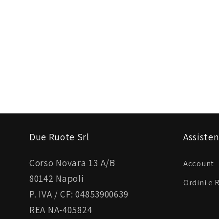
Due Ruote Srl
Assisten
Corso Novara 13 A/B
Account
80142 Napoli
Ordini e 
P. IVA / CF: 04853900639
REA NA-405824