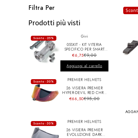
l
Filtra Per
Scon
e
Prodotti più visti
Givi
z
Sconto -25%
05SKIT - KIT VITERIA
SPECIFICO PER SMART
BAR S900A
i
€9,00
€6,75
Aggiungi al carrello
o
PREMIER HELMETS
Sconto -30%
26 VISIERA PREMIER
n
HYPER-DEVIL RED CHRO
A+pins
€95,00
€66,50
e
AGGAN
PREMIER HELMETS
Sconto -30%
:
26 VISIERA PREMIER
EVOLUZIONE DARK