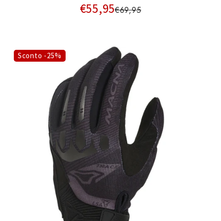
€55,95
€69,95
Sconto -25%