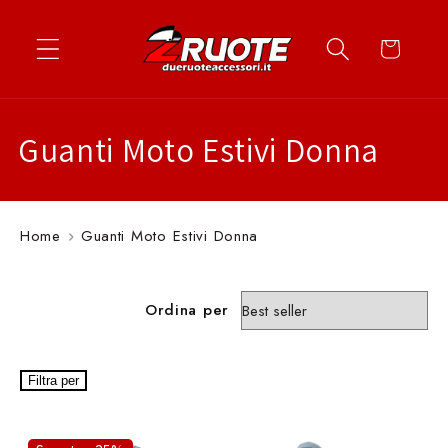
Vai
↵
↵
↵
↵
Apri widget di accessibilità
Vai al contenuto
Vai al menu
Vai al piè di página
direttamente
Carrello
ai contenuti
C
Guanti Moto Estivi Donna
o
l
Home
Guanti Moto Estivi Donna
l
e
Ordina per
z
Filtra per
i
o