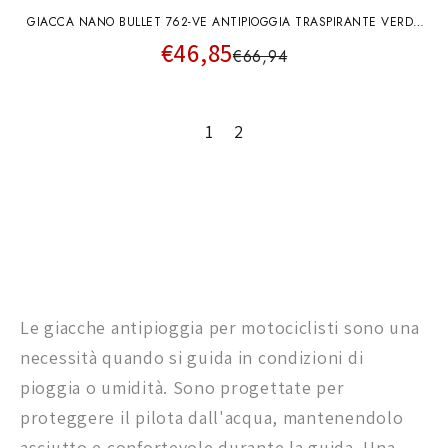
GIACCA NANO BULLET 762-VE ANTIPIOGGIA TRASPIRANTE VERDE
€46,85
TUCANO
€66,94
1
2
Le giacche antipioggia per motociclisti sono una
necessità quando si guida in condizioni di
pioggia o umidità. Sono progettate per
proteggere il pilota dall'acqua, mantenendolo
asciutto e confortevole durante la guida. Una