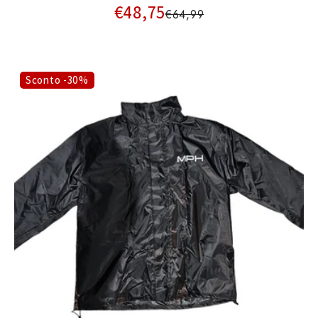
€48,75
€64,99
Sconto -30%