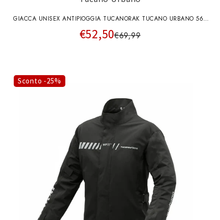
GIACCA UNISEX ANTIPIOGGIA TUCANORAK TUCANO URBANO 565
€52,50
NERA
€69,99
Sconto -25%