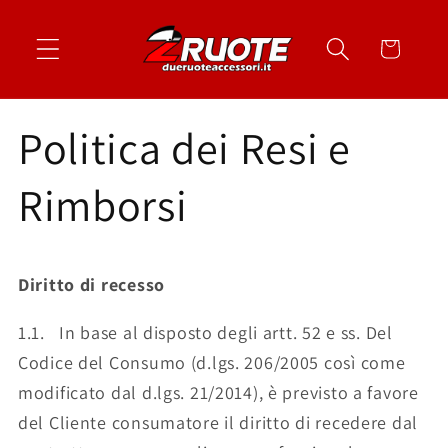
Vai
↵
↵
↵
↵
Apri widget di accessibilità
Vai al contenuto
Vai al menu
Vai al piè di página
direttamente
Carrello
ai contenuti
Politica dei Resi e
Rimborsi
Diritto di recesso
1.1. In base al disposto degli artt. 52 e ss. Del
Codice del Consumo (d.lgs. 206/2005 così come
modificato dal d.lgs. 21/2014), è previsto a favore
del Cliente consumatore il diritto di recedere dal