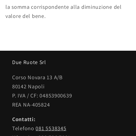
la somma corrispondente alla diminuzione del
valore del bene.
Due Ruote Srl
Corso Novara 13 A/B
80142 Napoli
P. IVA / CF: 04853900639
REA NA-405824
Contatti:
Telefono
081 5538345