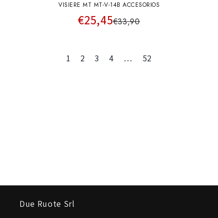
VISIERE MT MT-V-14B ACCESORIOS
€25,45
€33,90
1
2
3
4
…
52
Due Ruote Srl