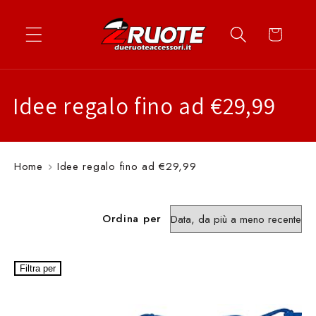
Vai
↵
↵
↵
↵
Apri widget di accessibilità
Vai al contenuto
Vai al menu
Vai al piè di página
direttamente
Carrello
ai contenuti
C
Idee regalo fino ad €29,99
o
l
Home
Idee regalo fino ad €29,99
l
e
Ordina per
z
Filtra per
i
o