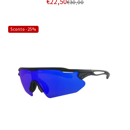
€22,50
€30,00
Sconto -25%