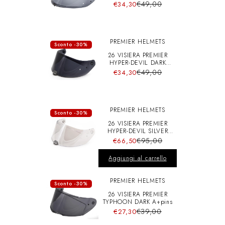
A+pins
€49,00
€34,30
PREMIER HELMETS
Sconto -30%
26 VISIERA PREMIER
HYPER-DEVIL DARK
A+pins
€49,00
€34,30
PREMIER HELMETS
Sconto -30%
26 VISIERA PREMIER
HYPER-DEVIL SILVER
CHRO A+pins
€95,00
€66,50
Aggiungi al carrello
PREMIER HELMETS
Sconto -30%
26 VISIERA PREMIER
TYPHOON DARK A+pins
€39,00
€27,30