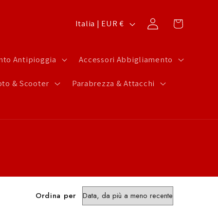
P
Carrello
Accedi
Italia | EUR €
a
e
to Antipioggia
Accessori Abbigliamento
s
to & Scooter
Parabrezza & Attacchi
e
/
A
r
e
a
g
Ordina per
e