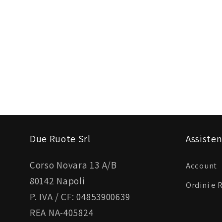
Due Ruote Srl
Assisten
Corso Novara 13 A/B
Account
80142 Napoli
Ordini e 
P. IVA / CF: 04853900639
REA NA-405824