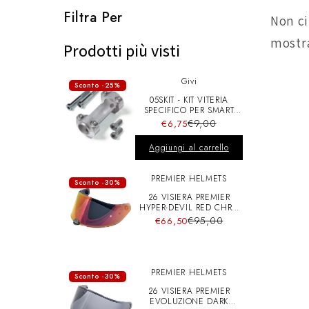
l
Filtra Per
Non ci
mostr
e
Prodotti più visti
Givi
z
Sconto -25%
05SKIT - KIT VITERIA
SPECIFICO PER SMART
BAR S900A
i
€9,00
€6,75
Aggiungi al carrello
o
PREMIER HELMETS
Sconto -30%
26 VISIERA PREMIER
n
HYPER-DEVIL RED CHRO
A+pins
€95,00
€66,50
e
PREMIER HELMETS
Sconto -30%
:
26 VISIERA PREMIER
EVOLUZIONE DARK