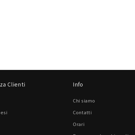
za Clienti
Info
Chi siamo
Resi
Contatti
Orari