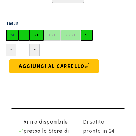
Taglia
M
L
XL
XXL
XXXL
S
AGGIUNGI AL CARRELLO
Ritiro disponibile
Di solito
presso lo
Store di
pronto in 24