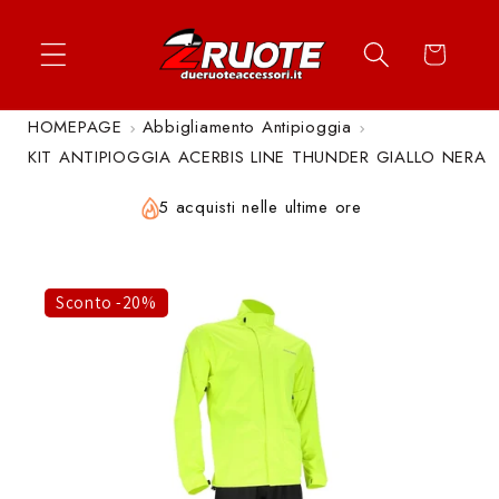
Vai
↵
↵
↵
↵
Apri widget di accessibilità
Vai al contenuto
Vai al menu
Vai al piè di página
direttamente
Carrello
ai contenuti
HOMEPAGE
Abbigliamento Antipioggia
KIT ANTIPIOGGIA ACERBIS LINE THUNDER GIALLO NERA
5 acquisti nelle ultime ore
Sconto -20%