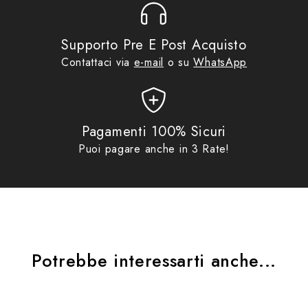
Pantaloni:
Supporto Pre E Post Acquisto
- Costruzione del cavallo a diamante per migliorare
Contattaci via
e-mail
o su
WhatsApp
l’impermeabilità
- Inserto resistente al calore sul fondo gamba
interno
Pagamenti 100% Sicuri
Puoi pagare anche in 3 Rate!
- Vita elastica e fondo regolabile
Logo Acerbis e applicazioni riflettenti su giacca e
pantaloni
Sacchetti per giacca e pantalone in dotazione
Potrebbe interessarti anche...