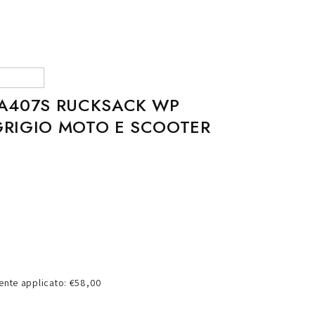
o
g
r
a
f
A407S RUCKSACK WP
i
 GRIGIO MOTO E SCOOTER
c
a
nte applicato: €58,00