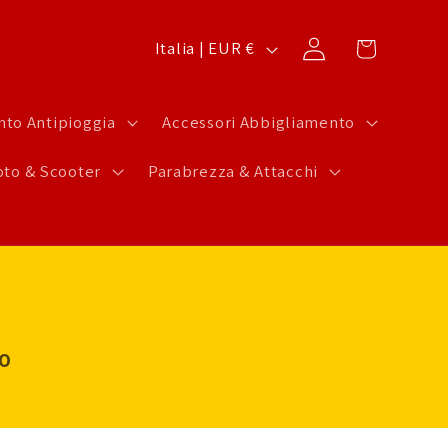
P
Carrello
Accedi
Italia | EUR €
a
e
to Antipioggia
Accessori Abbigliamento
s
to & Scooter
Parabrezza & Attacchi
e
/
A
r
e
a
LO
g
e