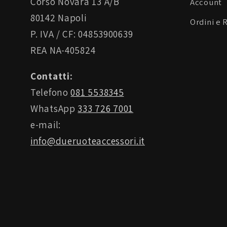
Corso Novara 13 A/B
Account
80142 Napoli
Ordini e 
P. IVA / CF: 04853900639
REA NA-405824
Contatti:
Telefono
081 5538345
WhatsApp
333 726 7001
e-mail:
info@dueruoteaccessori.it