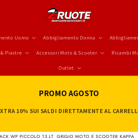
amento Uomo
Abbigliamento Donna
Abbigliamen
 & Piastre
Accessori Moto & Scooter
Ricambi Mo
Outlet
PROMO AGOSTO
XTRA 10% SUI SALDI DIRETTAMENTE AL CARREL
CK WP PICCOLO 13 LT. GRIGIO MOTO E SCOOTER KAPPA