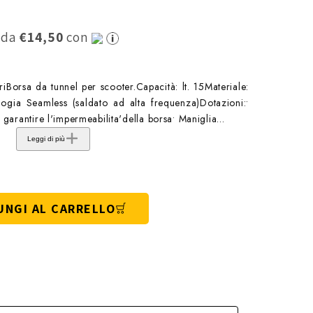
0 da
€14,50
con
iBorsa da tunnel per scooter.Capacità: lt. 15Materiale:
logia Seamless (saldato ad alta frequenza)Dotazioni:•
 garantire l'impermeabilita'della borsa• Maniglia...
Leggi di più
UNGI AL CARRELLO