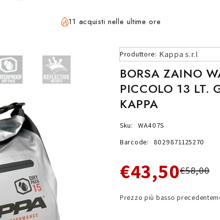
11 acquisti nelle ultime ore
Kappa s.r.l
Produttore:
BORSA ZAINO W
PICCOLO 13 LT.
KAPPA
Sku:
WA407S
Barcode:
8029871125270
€43,50
€58,00
Prezzo più basso precedenteme