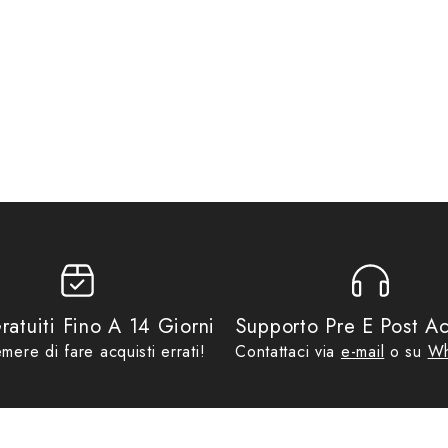
apacità: lt. 15Materiale: Tarpaulin, cuciture con Tecnologia Seamless (s
porto a mano• Inserti riflettenti• Tracolla• 2 Cinghie per aggancio alla 
69,99
,
No Gift Card
,
Promo
,
Zaini Moto
ratuiti Fino A 14 Giorni
Supporto Pre E Post Ac
mere di fare acquisti errati!
Contattaci via
e-mail
o su
Wh