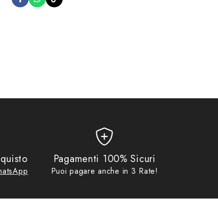
aldato ad alta frequenza)Dotazioni:• Sistema di chiusura a rigiro
moto/ portapacchi/ valigia laterale• Fondo antiscivolo• Tasca
quisto
Pagamenti 100% Sicuri
atsApp
Puoi pagare anche in 3 Rate!