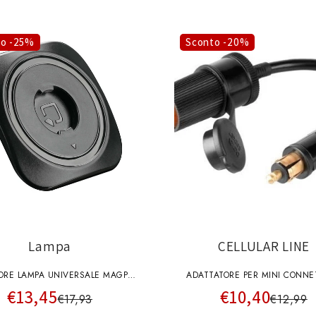
to -25%
Sconto -20%
Lampa
CELLULAR LINE
ORE LAMPA UNIVERSALE MAGPRO
ADATTATORE PER MINI CONNE
€13,45
€10,40
DUOLOCK
MOTO
€17,93
€12,99