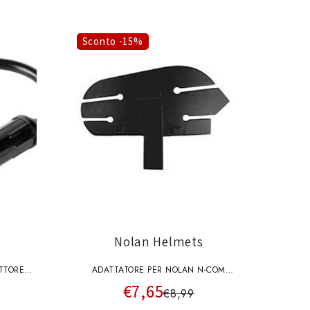
Sconto -15%
Nolan Helmets
TTORE
ADATTATORE PER NOLAN N-COM
€7,65
BLUETOOTH KIT MULTI
€8,99