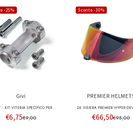
to -25%
Sconto -30%
Givi
PREMIER HELMET
T - KIT VITERIA SPECIFICO PER
26 VISIERA PREMIER HYPER-DEVIL RED
€6,75
€66,50
SMART BAR S900A
CHRO A+pins
€9,00
€95,00