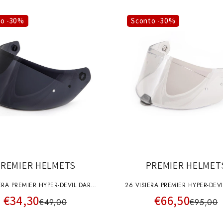
to -30%
Sconto -30%
PREMIER HELMETS
PREMIER HELMET
ERA PREMIER HYPER-DEVIL DARK
26 VISIERA PREMIER HYPER-DEVI
€34,30
€66,50
A+pins
CHRO A+pins
€49,00
€95,00