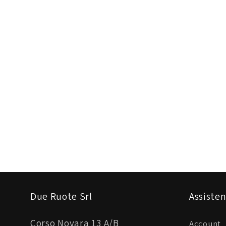
Due Ruote Srl
Assisten
Corso Novara 13 A/B
Account