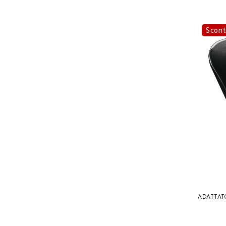
Scon
ADATTAT