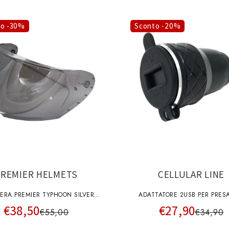
to -30%
Sconto -20%
PREMIER HELMETS
CELLULAR LINE
IERA PREMIER TYPHOON SILVER
ADATTATORE 2USB PER PRES
€38,50
€27,90
CHRO A+pins
€55,00
€34,90