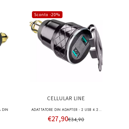
Sconto -20%
CELLULAR LINE
A DIN
ADATTATORE DIN ADAPTER - 2 USB 4.2A
€27,90
ALU - 45°
€34,90