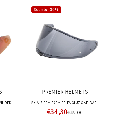
o
g
Sconto -30%
r
a
f
i
c
a
S
PREMIER HELMETS
26 VISIERA PREMIER EVOLUZIONE DARK
€34,30
A+pins
€49,00