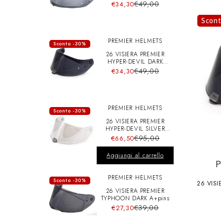
A+pins
€49,00
€34,30
Scon
PREMIER HELMETS
Sconto -30%
26 VISIERA PREMIER
HYPER-DEVIL DARK
A+pins
€49,00
€34,30
PREMIER HELMETS
Sconto -30%
26 VISIERA PREMIER
HYPER-DEVIL SILVER
CHRO A+pins
€95,00
€66,50
Aggiungi al carrello
PREMIER HELMETS
Sconto -30%
26 VISI
26 VISIERA PREMIER
TYPHOON DARK A+pins
€39,00
€27,30