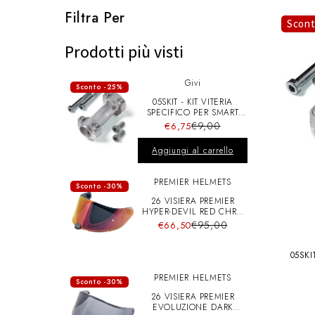
l
Filtra Per
Scon
e
Prodotti più visti
Givi
z
Sconto -25%
05SKIT - KIT VITERIA
SPECIFICO PER SMART
BAR S900A
i
€9,00
€6,75
Aggiungi al carrello
o
PREMIER HELMETS
Sconto -30%
26 VISIERA PREMIER
n
HYPER-DEVIL RED CHRO
A+pins
€95,00
€66,50
e
05SKI
PREMIER HELMETS
Sconto -30%
:
26 VISIERA PREMIER
EVOLUZIONE DARK