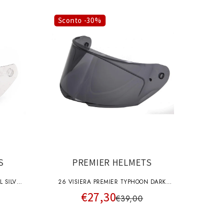
Sconto -30%
S
PREMIER HELMETS
L SILVER
26 VISIERA PREMIER TYPHOON DARK
€27,30
A+pins
€39,00