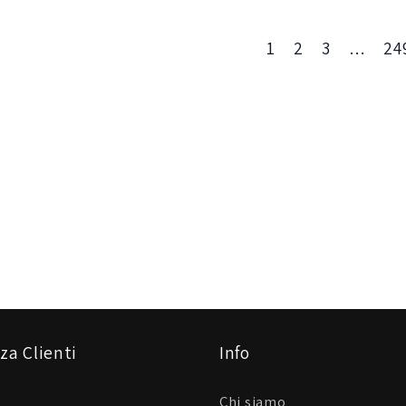
1
2
3
…
24
za Clienti
Info
Chi siamo