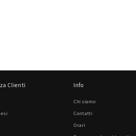
za Clienti
Info
Chi siamo
Resi
Contatti
Orari