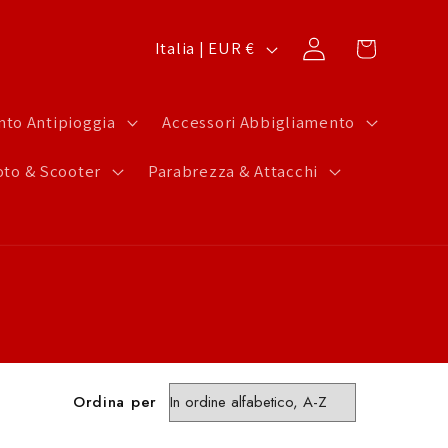
P
Carrello
Accedi
Italia | EUR €
a
e
to Antipioggia
Accessori Abbigliamento
s
to & Scooter
Parabrezza & Attacchi
e
/
A
r
e
a
g
Ordina per
e