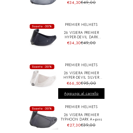
A+pins
€49,00
€34,30
PREMIER HELMETS
Sconto -30%
26 VISIERA PREMIER
HYPER-DEVIL DARK
A+pins
€49,00
€34,30
PREMIER HELMETS
Sconto -30%
26 VISIERA PREMIER
HYPER-DEVIL SILVER
CHRO A+pins
€95,00
€66,50
Aggiungi al carrello
PREMIER HELMETS
Sconto -30%
26 VISIERA PREMIER
TYPHOON DARK A+pins
€39,00
€27,30