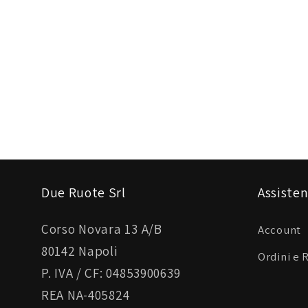
Due Ruote Srl
Assisten
Corso Novara 13 A/B
Account
80142 Napoli
Ordini e 
P. IVA / CF: 04853900639
REA NA-405824