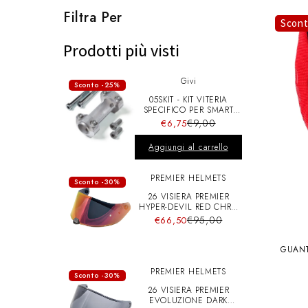
l
Filtra Per
Scon
e
Prodotti più visti
Givi
z
Sconto -25%
05SKIT - KIT VITERIA
SPECIFICO PER SMART
BAR S900A
i
€9,00
€6,75
Aggiungi al carrello
o
PREMIER HELMETS
Sconto -30%
26 VISIERA PREMIER
n
HYPER-DEVIL RED CHRO
A+pins
€95,00
€66,50
e
GUANT
PREMIER HELMETS
Sconto -30%
:
26 VISIERA PREMIER
EVOLUZIONE DARK