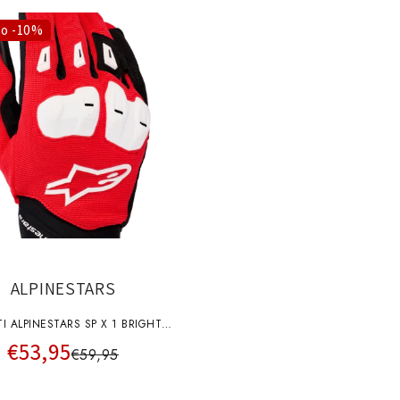
to -10%
ALPINESTARS
I ALPINESTARS SP X 1 BRIGHT
€53,95
ROSSI BIANCHI NERI
€59,95