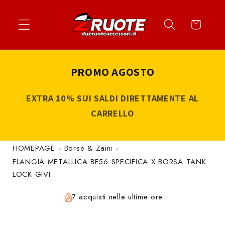
Vai
↵
↵
↵
↵
Apri widget di accessibilità
Vai al contenuto
Vai al menu
Vai al piè di página
direttamente
Carrello
ai contenuti
PROMO AGOSTO
EXTRA 10% SUI SALDI DIRETTAMENTE AL
CARRELLO
HOMEPAGE
Borse & Zaini
FLANGIA METALLICA BF56 SPECIFICA X BORSA TANK
LOCK GIVI
7 acquisti nelle ultime ore