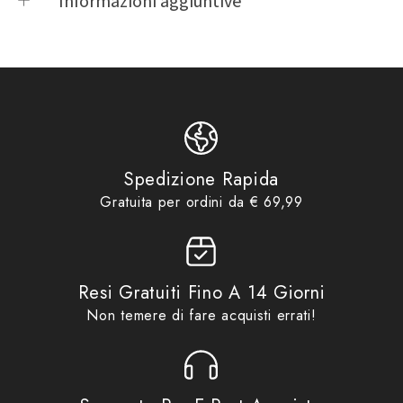
Informazioni aggiuntive
Product vendor
Givi
Product type
Borse Serbatoio Tank loock
BF56
,
Borse Serbatoio Tank
VOGE BRIVIDO 500R
Product tags
loock
,
Givi
,
GV
Borse & Zaini
,
Borse Moto
,
Borse Serbatoio Tank Loock
,
Product collections
Givi
,
Idee regalo fino ad
Spedizione Rapida
€29,99
,
No Gift Card
,
Promo
Gratuita per ordini da € 69,99
Resi Gratuiti Fino A 14 Giorni
Non temere di fare acquisti errati!