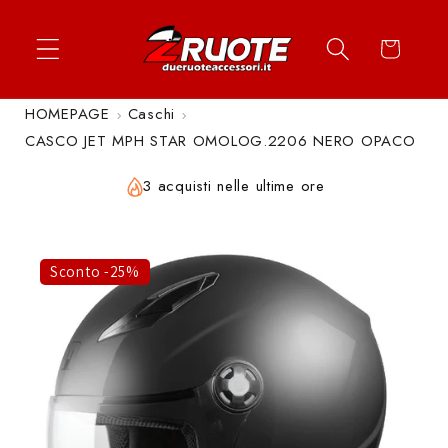
Vai
↵
↵
↵
↵
Apri widget di accessibilità
Vai al contenuto
Vai al menu
Vai al piè di página
direttamente
Carrello
ai contenuti
HOMEPAGE
Caschi
CASCO JET MPH STAR OMOLOG.2206 NERO OPACO
3 acquisti nelle ultime ore
Sconto -25%