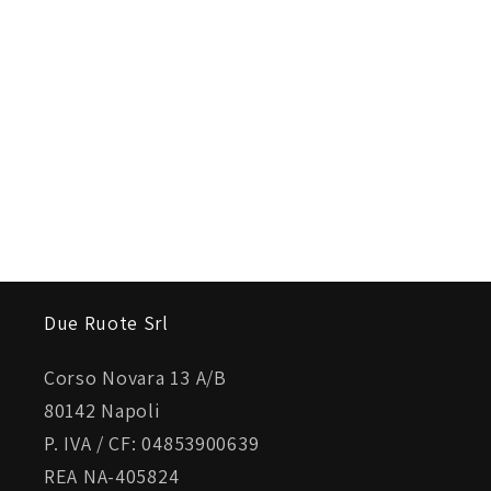
Due Ruote Srl
Corso Novara 13 A/B
80142 Napoli
P. IVA / CF: 04853900639
REA NA-405824