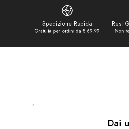
Product collections
Collarini & Scaldacollo
,
Idee regalo 
Stagione Inverno
Genere Unisex
Spedizione Rapida
Resi G
Gratuita per ordini da € 69,99
Non te
Composizione: 100% Poliestere
Dai 