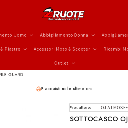
amento Uomo
Abbigliamento Donna
Abbigliamen
 & Piastre
Accessori Moto & Scooter
Ricambi Mo
Outlet
ILE GUARD
9 acquisti nelle ultime ore
OJ ATMOSF
Produttore:
SOTTOCASCO OJ