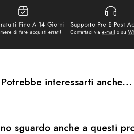
fino ad €29,99
,
No Gift Card
,
OJ Atmosfere Metropolitane
,
Promo
ratuiti Fino A 14 Giorni
Supporto Pre E Post Ac
mere di fare acquisti errati!
Contattaci via
e-mail
o su
Wh
Potrebbe interessarti anche...
uno sguardo anche a questi pro