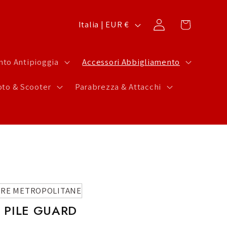
P
Carrello
Accedi
Italia | EUR €
a
e
to Antipioggia
Accessori Abbigliamento
s
to & Scooter
Parabrezza & Attacchi
e
/
A
r
e
a
g
ERE METROPOLITANE
 PILE GUARD
e