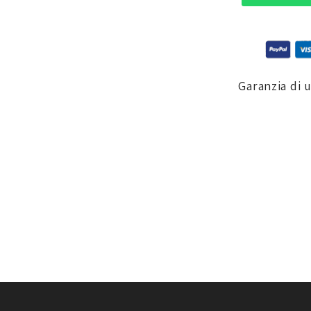
Garanzia di 
pia cucitura piatta per garantire il massimo comfort e per tenerti al ca
,
OJ ATMOSFERE METROPOLITANE