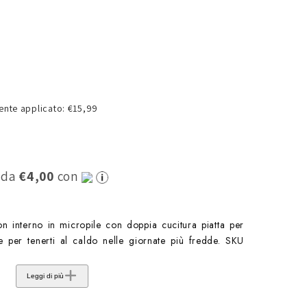
o
g
r
a
f
nte applicato: €15,99
i
c
a
0 da
€4,00
con
n interno in micropile con doppia cucitura piatta per
e per tenerti al caldo nelle giornate più fredde. SKU
Leggi di più