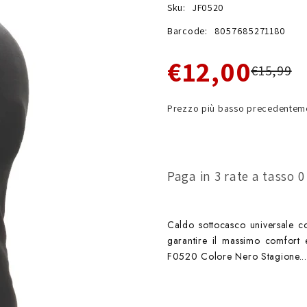
Sku:
JF0520
Barcode:
8057685271180
€12,00
€15,99
Prezzo più basso precedenteme
Paga in 3 rate a tasso 
Caldo sottocasco universale co
garantire il massimo comfort 
F0520 Colore Nero Stagione...