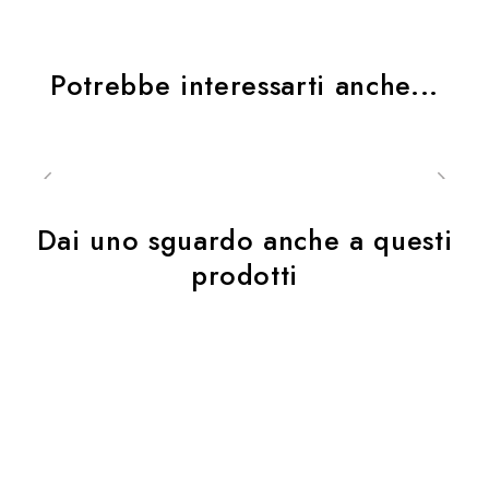
separatamente)
2 tasche esterne e 2 tasche interne
Potrebbe interessarti anche...
Polso, maniche e fondo regolabili
Logo Acerbis e applicazioni riflettenti sulle maniche
Dai uno sguardo anche a questi
prodotti
MATERIALI:
Esterno
100% Poliestere