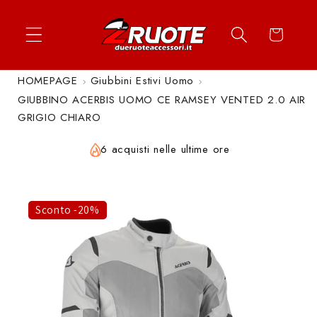
Vai
↵
↵
↵
↵
Apri widget di accessibilità
Vai al contenuto
Vai al menu
Vai al piè di página
direttamente
Carrello
ai contenuti
HOMEPAGE
Giubbini Estivi Uomo
GIUBBINO ACERBIS UOMO CE RAMSEY VENTED 2.0 AIR
GRIGIO CHIARO
6 acquisti nelle ultime ore
Sconto -20%