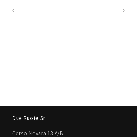
Fodera
100% Poliestere
Due Ruote Srl
Corso Novara 13 A/B