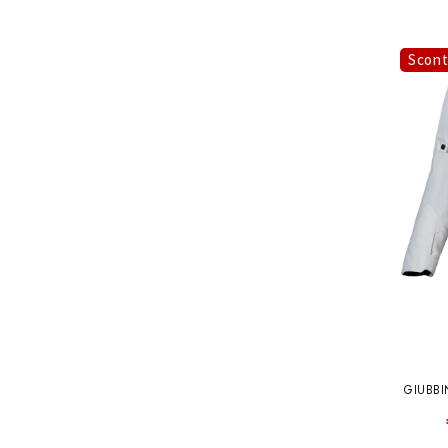
Scon
GIUBBI