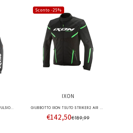
o
g
Sconto -25%
r
a
f
i
c
a
IXON
PULSION
GIUBBOTTO IXON TSUTO STRIKER2 AIR WP
€142,50
IVO
UOMO NERO-VERDE
€189,99