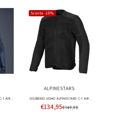
Sconto -10%
ALPINESTARS
-1 AIR
GIUBBINO UOMO ALPINESTARS C-1 AIR
€134,95
NERO
€149,95