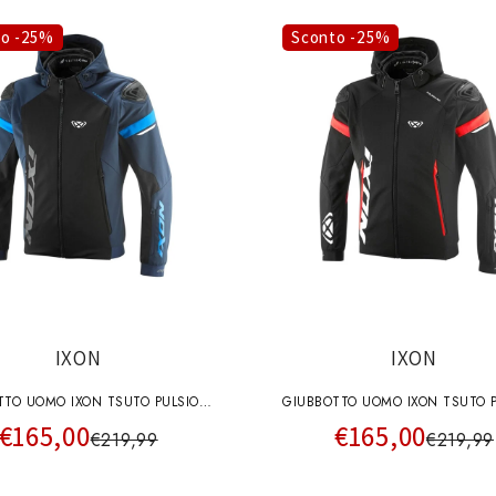
to -25%
Sconto -25%
IXON
IXON
TTO UOMO IXON TSUTO PULSION
GIUBBOTTO UOMO IXON TSUTO 
€165,00
€165,00
IR NERO-NAVY-BLU TAGLIA
AIR NERO-BIANCO-ROSSO V
€219,99
€219,99