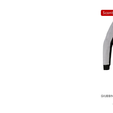
Scon
GIUBBI
SUPERAIRFLOW 