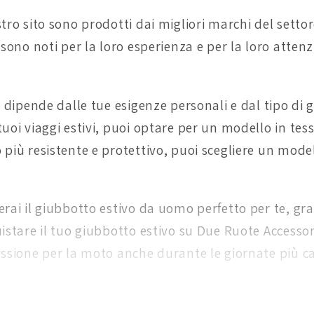
stro sito sono prodotti dai migliori marchi del setto
 sono noti per la loro esperienza e per la loro attenz
e dipende dalle tue esigenze personali e dal tipo di 
tuoi viaggi estivi, puoi optare per un modello in te
più resistente e protettivo, puoi scegliere un modell
erai il giubbotto estivo da uomo perfetto per te, g
istare il tuo giubbotto estivo su Due Ruote Accessori 
assione per la moto anche durante le giornate più c