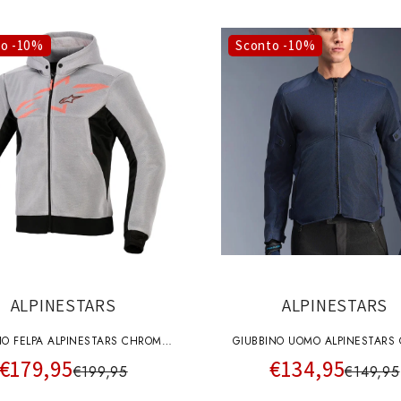
to -10%
Sconto -10%
ALPINESTARS
ALPINESTARS
NO FELPA ALPINESTARS CHROME
GIUBBINO UOMO ALPINESTARS C
€179,95
€134,95
HOODIE NERO GRIGIO
BLU
€199,95
€149,95
ROSSO FLU