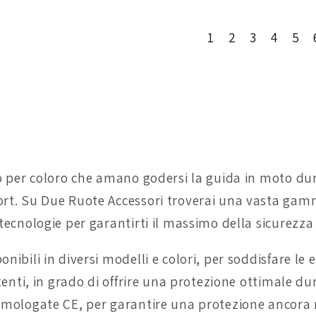
1
2
3
4
5
tto per coloro che amano godersi la guida in moto du
fort. Su Due Ruote Accessori troverai una vasta gamm
 tecnologie per garantirti il massimo della sicurezza 
ibili in diversi modelli e colori, per soddisfare le es
stenti, in grado di offrire una protezione ottimale du
i omologate CE, per garantire una protezione ancora 