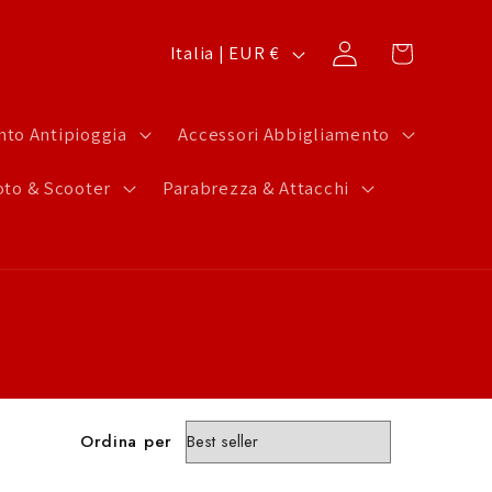
P
Carrello
Accedi
Italia | EUR €
a
e
to Antipioggia
Accessori Abbigliamento
s
to & Scooter
Parabrezza & Attacchi
e
/
A
r
e
a
g
Ordina per
e