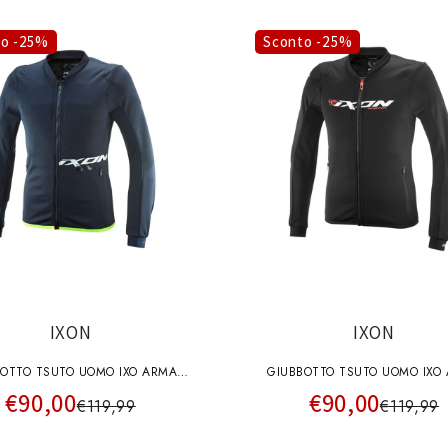
to -25%
Sconto -25%
IXON
IXON
BOTTO TSUTO UOMO IXO ARMA
GIUBBOTTO TSUTO UOMO IXO
€90,00
€90,00
AVY-BIANCO-GIALLO VIVO
NERO-BIANCO-ROSSO VIV
€119,99
€119,99