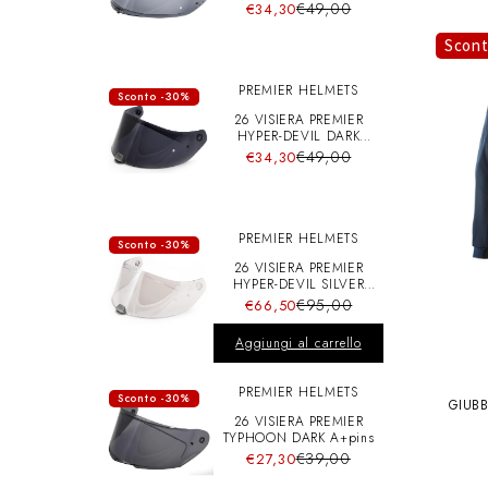
A+pins
€49,00
€34,30
Scon
PREMIER HELMETS
Sconto -30%
26 VISIERA PREMIER
HYPER-DEVIL DARK
A+pins
€49,00
€34,30
PREMIER HELMETS
Sconto -30%
26 VISIERA PREMIER
HYPER-DEVIL SILVER
CHRO A+pins
€95,00
€66,50
Aggiungi al carrello
PREMIER HELMETS
Sconto -30%
GIUB
26 VISIERA PREMIER
N
TYPHOON DARK A+pins
€39,00
€27,30