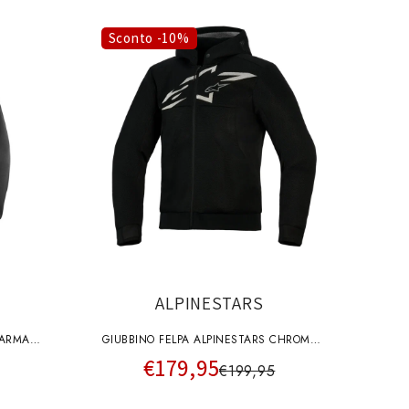
Sconto -10%
ALPINESTARS
 ARMA
GIUBBINO FELPA ALPINESTARS CHROME
€179,95
O
SUPERAIRFLOW HOODIE NERO GRIGIO
€199,95
BIANCO