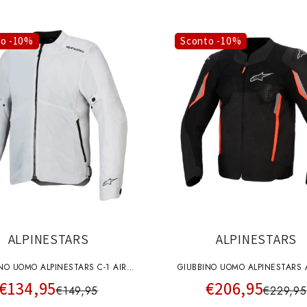
to -10%
Sconto -10%
ALPINESTARS
ALPINESTARS
NO UOMO ALPINESTARS C-1 AIR
GIUBBINO UOMO ALPINESTARS 
€134,95
€206,95
GHIACCIO
AIR NERO GRIGIO ROSSO F
€149,95
€229,95