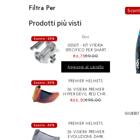
l
Filtra Per
Scon
e
Prodotti più visti
Givi
z
Sconto -25%
05SKIT - KIT VITERIA
SPECIFICO PER SMART
BAR S900A
i
€9,00
€6,75
Aggiungi al carrello
o
PREMIER HELMETS
Sconto -30%
26 VISIERA PREMIER
n
HYPER-DEVIL RED CHRO
A+pins
€95,00
€66,50
e
GIUBBO
A
PREMIER HELMETS
Sconto -30%
:
26 VISIERA PREMIER
EVOLUZIONE DARK