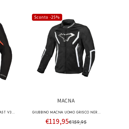
Sconto -25%
MACNA
AST V3
GIUBBINO MACNA UOMO GRISCO NERO
€119,95
LU
BIANCO
€159,95