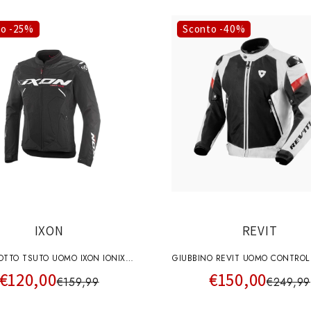
to -25%
Sconto -40%
IXON
REVIT
OTTO TSUTO UOMO IXON IONIX
GIUBBINO REVIT UOMO CONTROL
€120,00
€150,00
NERO-BIANCO
BIANCO NERO
€159,99
€249,99