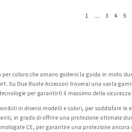
1
…
3
4
5
tto per coloro che amano godersi la guida in moto du
fort. Su Due Ruote Accessori troverai una vasta gamm
 tecnologie per garantirti il massimo della sicurezza 
ibili in diversi modelli e colori, per soddisfare le es
stenti, in grado di offrire una protezione ottimale du
i omologate CE, per garantire una protezione ancora 