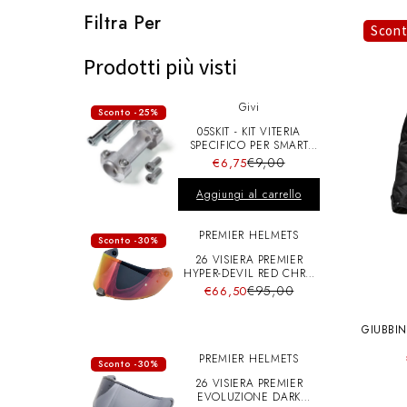
l
Filtra Per
Scon
e
Prodotti più visti
Givi
z
Sconto -25%
05SKIT - KIT VITERIA
SPECIFICO PER SMART
BAR S900A
i
€9,00
€6,75
Aggiungi al carrello
o
PREMIER HELMETS
Sconto -30%
26 VISIERA PREMIER
n
HYPER-DEVIL RED CHRO
A+pins
€95,00
€66,50
e
GIUBBI
UOMO 
PREMIER HELMETS
Sconto -30%
:
26 VISIERA PREMIER
EVOLUZIONE DARK