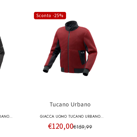
Sconto -25%
Tucano Urbano
BANO
GIACCA UOMO TUCANO URBANO
€120,00
ATO
FLOWMOTION 8248MF464R ROSSO
€159,99