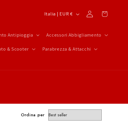
P
Carrello
Accedi
Italia | EUR €
a
e
to Antipioggia
Accessori Abbigliamento
s
to & Scooter
Parabrezza & Attacchi
e
/
A
r
e
a
g
Ordina per
e