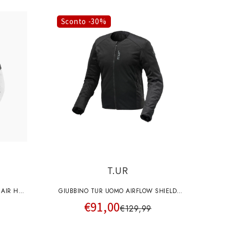
Sconto -30%
T.UR
 AIR H2O
GIUBBINO TUR UOMO AIRFLOW SHIELD
€91,00
T8137MN NERO
€129,99