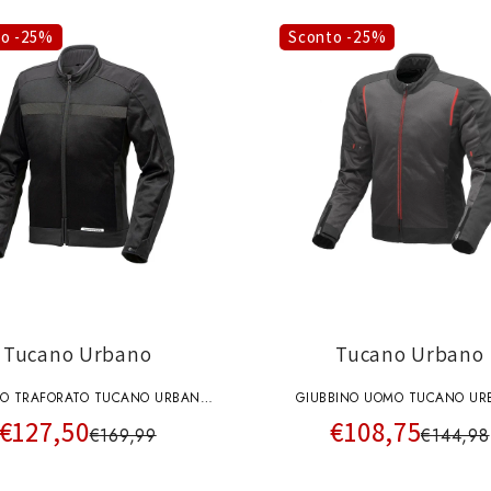
to -25%
Sconto -25%
Tucano Urbano
Tucano Urbano
NO TRAFORATO TUCANO URBANO
GIUBBINO UOMO TUCANO UR
€127,50
€108,75
URBAN NETWORK NERO–NERO
NETWORK 3G 8220MF201NGR4
€169,99
€144,98
GRIGIO ROSSO