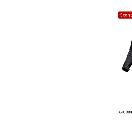
Scon
GIUBB
ST