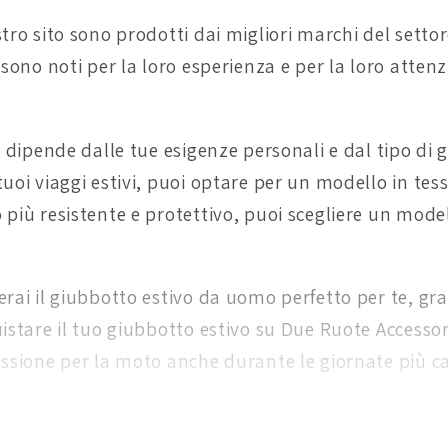
stro sito sono prodotti dai migliori marchi del setto
 sono noti per la loro esperienza e per la loro attenz
e dipende dalle tue esigenze personali e dal tipo di 
tuoi viaggi estivi, puoi optare per un modello in te
più resistente e protettivo, puoi scegliere un modell
erai il giubbotto estivo da uomo perfetto per te, g
istare il tuo giubbotto estivo su Due Ruote Accessori 
assione per la moto anche durante le giornate più c