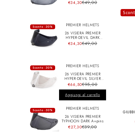
A+pins
€49,00
€34,30
Scon
PREMIER HELMETS
Sconto -30%
26 VISIERA PREMIER
HYPER-DEVIL DARK
A+pins
€49,00
€34,30
PREMIER HELMETS
Sconto -30%
26 VISIERA PREMIER
HYPER-DEVIL SILVER
CHRO A+pins
€95,00
€66,50
Aggiungi al carrello
PREMIER HELMETS
Sconto -30%
GIUBB
26 VISIERA PREMIER
TYPHOON DARK A+pins
€39,00
€27,30