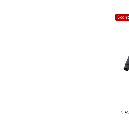
Scon
GIA
FLOWMO