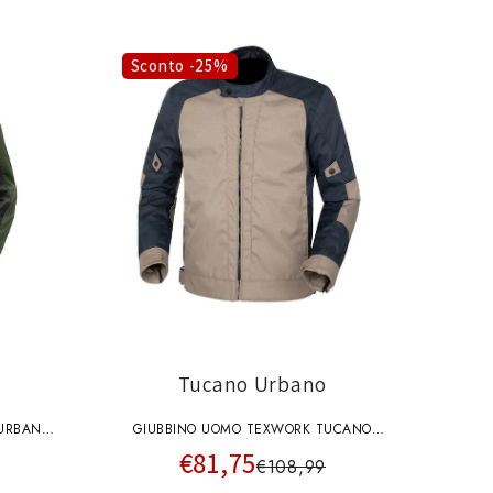
Sconto -25%
Tucano Urbano
 URBANO
GIUBBINO UOMO TEXWORK TUCANO
€81,75
URBANO SABBIA BLU SCURO
€108,99
VIA