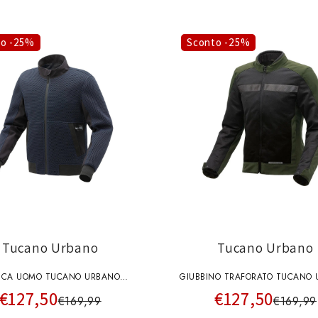
to -25%
Sconto -25%
Tucano Urbano
Tucano Urbano
CCA UOMO TUCANO URBANO
GIUBBINO TRAFORATO TUCANO
€127,50
€127,50
TION 8248MF464BS BLU SCURO
UOMO URBAN NETWORK
€169,99
€169,99
8224MF419NSA3 NERO SAL