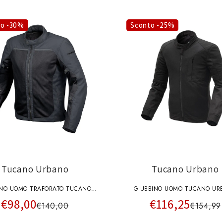
to -30%
Sconto -25%
Tucano Urbano
Tucano Urbano
INO UOMO TRAFORATO TUCANO
GIUBBINO UOMO TUCANO UR
€98,00
€116,25
ARTMOTION GRIGIO SCURO
HIGHMOTION NERO TRAFOR
€140,00
€154,99