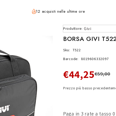
12 acquisti nelle ultime ore
Givi
Produttore:
BORSA GIVI T52
Sku:
T522
Barcode:
8019606332097
€44,25
€59,00
Prezzo più basso precedenteme
Paga in 3 rate a tasso 