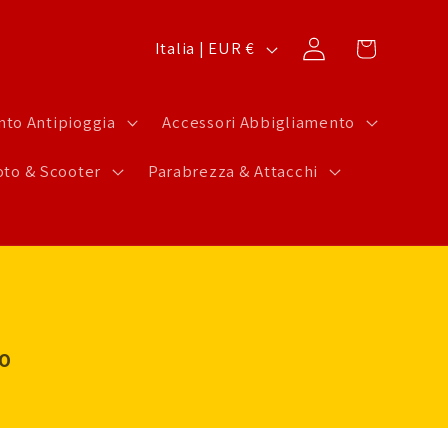
P
Carrello
Accedi
Italia | EUR €
a
e
to Antipioggia
Accessori Abbigliamento
s
to & Scooter
Parabrezza & Attacchi
e
/
A
r
e
a
LO
g
e