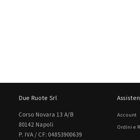
Due Ruote Srl
Assisten
Corso Novara 13 A/B
Account
80142 Napoli
Ordini e 
P. IVA / CF: 04853900639