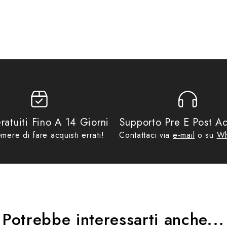
e regalo fino ad €69,99
,
No Gift Card
,
Promo
ratuiti Fino A 14 Giorni
Supporto Pre E Post Ac
mere di fare acquisti errati!
Contattaci via
e-mail
o su
Wh
Potrebbe interessarti anche...