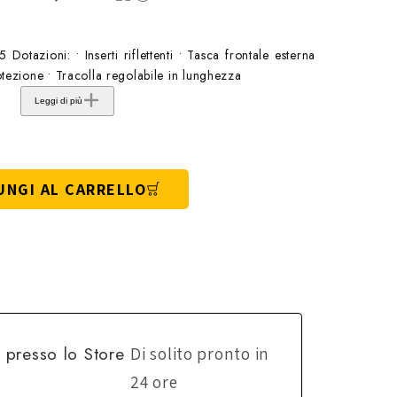
otazioni: • Inserti riflettenti • Tasca frontale esterna
tezione • Tracolla regolabile in lunghezza
Leggi di più
UNGI AL CARRELLO
e presso lo
Store
Di solito pronto in
24 ore