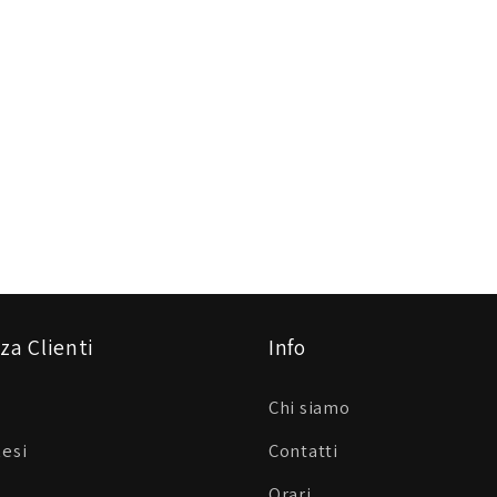
za Clienti
Info
Chi siamo
Resi
Contatti
Orari