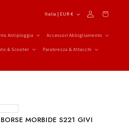
P
Carrello
Accedi
Italia | EUR €
a
e
to Antipioggia
Accessori Abbigliamento
s
to & Scooter
Parabrezza & Attacchi
e
/
A
r
e
a
g
BORSE MORBIDE S221 GIVI
e