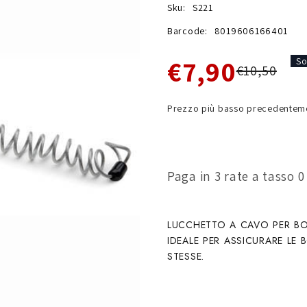
Sku:
S221
Barcode:
8019606166401
€7,90
So
€10,50
Prezzo più basso precedenteme
Paga in 3 rate a tasso 
LUCCHETTO A CAVO PER BO
IDEALE PER ASSICURARE LE 
STESSE.