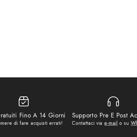
 COMBINAZIONE. IDEALE PER ASSICURARE LE BORSE ALLA MOTO E CHI
ratuiti Fino A 14 Giorni
Supporto Pre E Post Ac
mere di fare acquisti errati!
Contattaci via
e-mail
o su
Wh