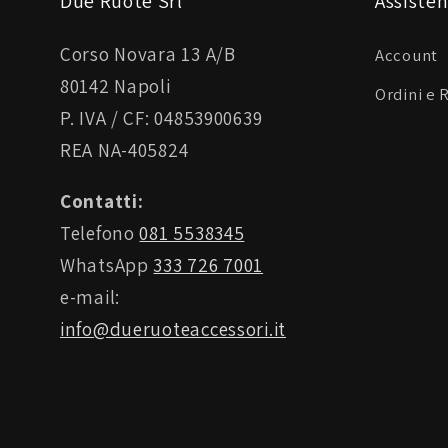
Due Ruote Srl
Assisten
Corso Novara 13 A/B
Account
80142 Napoli
Ordini e 
P. IVA / CF: 04853900639
REA NA-405824
Contatti:
Telefono
081 5538345
WhatsApp
333 726 7001
e-mail:
info@dueruoteaccessori.it