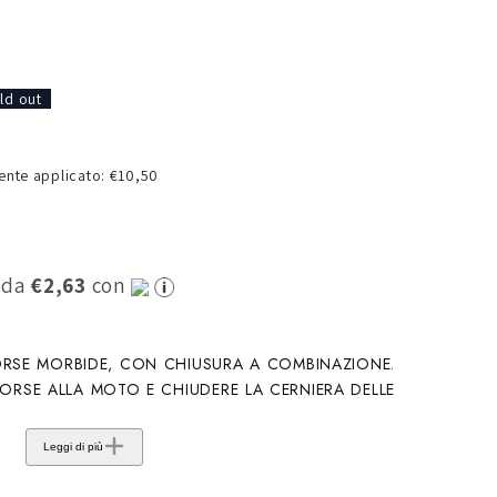
o
g
r
ld out
a
f
nte applicato: €10,50
i
c
a
0 da
€2,63
con
RSE MORBIDE, CON CHIUSURA A COMBINAZIONE.
BORSE ALLA MOTO E CHIUDERE LA CERNIERA DELLE
Leggi di più