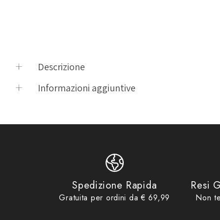
Descrizione
LUCCHETTO A CAVO PER BORSE MORBIDE, CON CHIUSURA A
Informazioni aggiuntive
Product vendor
Givi
Product type
Antifurti & Catene
Product tags
Antifurti & Catene
,
Givi
,
GV
,
S221
Product collections
Accessori
,
Givi
,
No Gift Card
Spedizione Rapida
Resi G
Gratuita per ordini da € 69,99
Non te