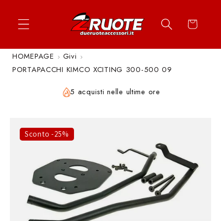
Vai
↵
↵
↵
↵
Apri widget di accessibilità
Vai al contenuto
Vai al menu
Vai al piè di página
direttamente
Carrello
ai contenuti
HOMEPAGE
Givi
PORTAPACCHI KIMCO XCITING 300-500 09
5 acquisti nelle ultime ore
Sconto -25%