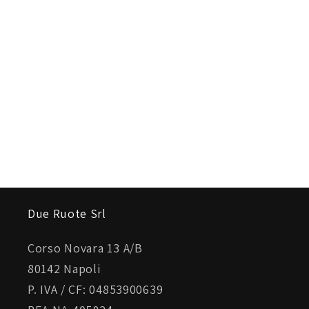
Due Ruote Srl
Corso Novara 13 A/B
80142 Napoli
P. IVA / CF: 04853900639