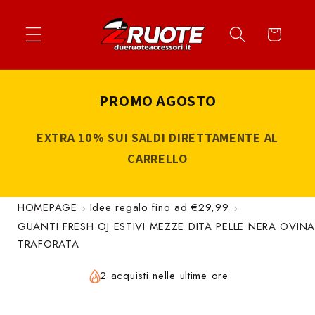
Vai
↵
↵
↵
↵
Apri widget di accessibilità
Vai al contenuto
Vai al menu
Vai al piè di página
direttamente
Carrello
ai contenuti
PROMO AGOSTO
EXTRA 10% SUI SALDI DIRETTAMENTE AL
CARRELLO
HOMEPAGE
Idee regalo fino ad €29,99
GUANTI FRESH OJ ESTIVI MEZZE DITA PELLE NERA OVIN
TRAFORATA
2 acquisti nelle ultime ore