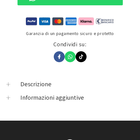
Garanzia di un pagamento sicuro e protetto
Condividi su:
Descrizione
DESCRIZIONE PRODOTTO Dettagli Dorso: pelle
Informazioni aggiuntive
ovina traforata Palmo: pelle ovina Regolazione a
Taglia
S, M, L, XL, XXL
Product options
strap sul polso
OJ ATMOSFERE
Product vendor
METROPOLITANE
Product type
Guanti Estivi Uomo