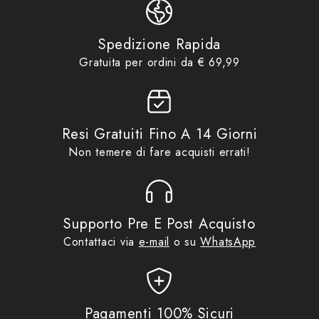
Guanti
,
Guanti Estivi Uomo
,
Product tags
JG0220
,
OJ
,
OJ ATMOSFERE
METROPOLITANE
Spedizione Rapida
Abbigliamento Uomo
,
Guanti
,
Gratuita per ordini da € 69,99
Guanti Moto Estivi
,
Guanti
Moto Estivi Uomo
,
Idee regalo
Product collections
fino ad €29,99
,
No Gift Card
,
OJ Atmosfere Metropolitane
,
Resi Gratuiti Fino A 14 Giorni
Promo
Non temere di fare acquisti errati!
Supporto Pre E Post Acquisto
Contattaci via
e-mail
o su
WhatsApp
Pagamenti 100% Sicuri