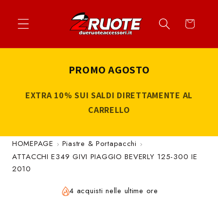
Vai
↵
↵
↵
↵
Apri widget di accessibilità
Vai al contenuto
Vai al menu
Vai al piè di página
direttamente
Carrello
ai contenuti
PROMO AGOSTO
EXTRA 10% SUI SALDI DIRETTAMENTE AL
CARRELLO
HOMEPAGE
Piastre & Portapacchi
ATTACCHI E349 GIVI PIAGGIO BEVERLY 125-300 IE
2010
4 acquisti nelle ultime ore