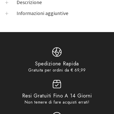
Descrizione
E349Attacco posteriore specifico per bauletto
Informazioni aggiuntive
MONOLOCK®da abbinare alla piastra già inclusa nei
Product vendor
Givi
bauletti MONOLOCK®
Product type
Piastre & Portapacchi
E349
,
Givi
,
GV
,
Piastre &
Product tags
Portapacchi
Givi
,
Idee regalo fino ad
Product collections
€69,99
,
No Gift Card
,
Piastre &
Portapacchi
,
Promo
Spedizione Rapida
Gratuita per ordini da € 69,99
Resi Gratuiti Fino A 14 Giorni
Non temere di fare acquisti errati!