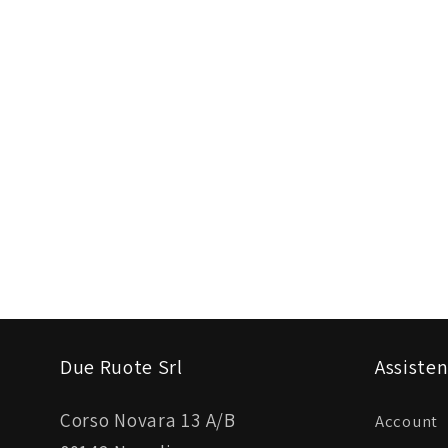
Due Ruote Srl
Assisten
Corso Novara 13 A/B
Account