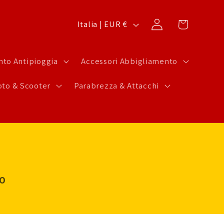
P
Carrello
Accedi
Italia | EUR €
a
e
to Antipioggia
Accessori Abbigliamento
s
to & Scooter
Parabrezza & Attacchi
e
/
A
r
e
a
LO
g
e