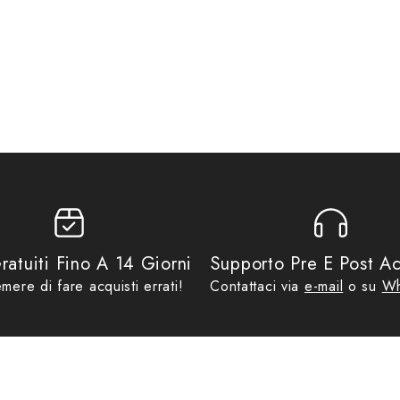
CK® o alla piastra MONOLOCK® M5M o M6M
5616
Gift Card
,
Piastre & Portapacchi
,
Promo
ratuiti Fino A 14 Giorni
Supporto Pre E Post Ac
mere di fare acquisti errati!
Contattaci via
e-mail
o su
Wh