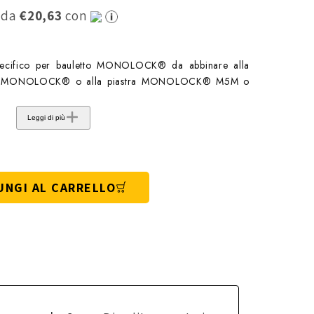
0 da
€20,63
con
pecifico per bauletto MONOLOCK® da abbinare alla
uletti MONOLOCK® o alla piastra MONOLOCK® M5M o
Leggi di più
UNGI AL CARRELLO