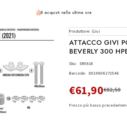
8 acquisti nelle ultime ore
Givi
Produttore:
ATTACCO GIVI 
BEVERLY 300 HP
Sku:
SR5616
Barcode:
8019606272546
€61,90
€82,50
Prezzo più basso precedenteme