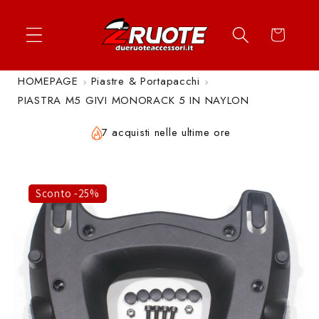
Vai
↵
↵
↵
↵
Apri widget di accessibilità
Vai al contenuto
Vai al menu
Vai al piè di página
direttamente
Carrello
ai contenuti
HOMEPAGE
Piastre & Portapacchi
PIASTRA M5 GIVI MONORACK 5 IN NAYLON
7 acquisti nelle ultime ore
Sconto -25%