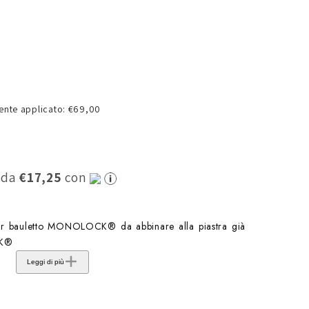
o
g
r
a
f
nte applicato: €69,00
i
c
a
0 da
€17,25
con
per bauletto MONOLOCK® da abbinare alla piastra già
CK®
Leggi di più