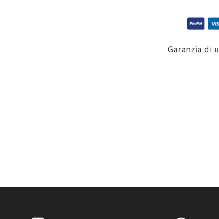
Garanzia di 
91M
Gift Card
,
Piastre & Portapacchi
,
Promo