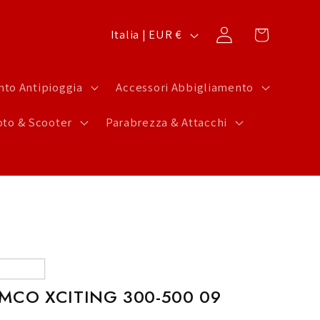
P
Carrello
Accedi
Italia | EUR €
a
e
to Antipioggia
Accessori Abbigliamento
s
to & Scooter
Parabrezza & Attacchi
e
/
A
r
e
a
g
MCO XCITING 300-500 09
e