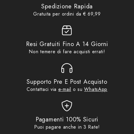
Caschi Modulari in
Spedizione Rapida
versatilità
Product collections
Policarbnato
,
Idee regalo da €
Gratuita per ordini da € 69,99
70,00
,
No Gift Card
,
Promo
Il casco ARTRA / FLIP-BACK 180° è progettato per
Resi Gratuiti Fino A 14 Giorni
offrire un'esperienza completa e polivalente, grazie
Non temere di fare acquisti errati!
alla sua calotta convertibile a 180°, ideale per
affrontare ogni tipo di tragitto in totale sicurezza e
comfort. La sua struttura è solida, moderna e pronta
per essere utilizzata in tutte le stagioni, con
Supporto Pre E Post Acquisto
dotazioni tecniche di alto livello.
Contattaci via
e-mail
o su
WhatsApp
Sicurezza
Pagamenti 100% Sicuri
Puoi pagare anche in 3 Rate!