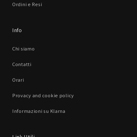
Ordini e Resi
Predisposizione per BT System
Anello in metallo per aggancio
Info
Pinlock 70 incluso
Chi siamo
Predisposizione Bluetooth BT System ready
Contatti
Pad Extra Comfort
Orari
ER Release System
Provacy and cookie policy
Caratteristiche tecniche
Informazioni su Klarna
Peso: 1580g ±50g
Link Utili