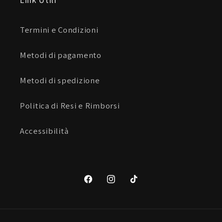
Materiale: Termoplastica INJECTION HRI
Termini e Condizioni
Taglie disponibili: XS, S, M, L, XL, 2XL
Metodi di pagamento
Metodi di spedizione
Politica di Resi e Rimborsi
Accessibilità
Facebook
Instagram
TikTok