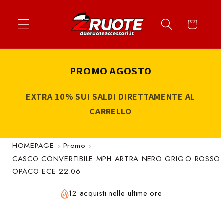
Vai
↵
↵
↵
↵
Apri widget di accessibilità
Vai al contenuto
Vai al menu
Vai al piè di página
direttamente
Carrello
ai contenuti
PROMO AGOSTO
EXTRA 10% SUI SALDI DIRETTAMENTE AL
CARRELLO
HOMEPAGE
Promo
CASCO CONVERTIBILE MPH ARTRA NERO GRIGIO ROSSO
OPACO ECE 22.06
12 acquisti nelle ultime ore