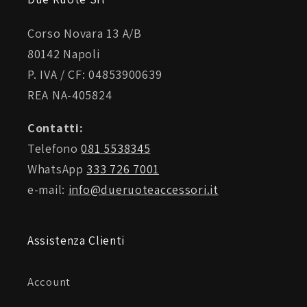
Corso Novara 13 A/B
80142 Napoli
Visierino parasole fumé 60% Omologata
P. IVA / CF: 04853900639
Trattamento antigraffio
REA NA-405824
Contatti:
Ventilazione
Telefono
081 5538345
WhatsApp
333 726 7001
e-mail:
info@dueruoteaccessori.it
Sistema multiplo di ventilazione per il massimo
ricircolo dell’aria
Assistenza Clienti
Dotazioni extra
Account