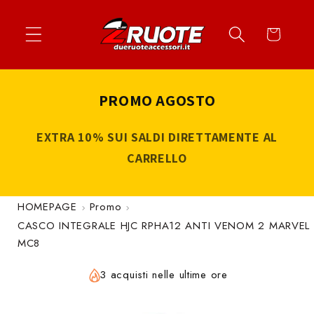
Vai
↵
↵
↵
↵
Apri widget di accessibilità
Vai al contenuto
Vai al menu
Vai al piè di página
direttamente
Carrello
ai contenuti
PROMO AGOSTO
EXTRA 10% SUI SALDI DIRETTAMENTE AL
CARRELLO
HOMEPAGE
Promo
CASCO INTEGRALE HJC RPHA12 ANTI VENOM 2 MARVEL
MC8
3 acquisti nelle ultime ore