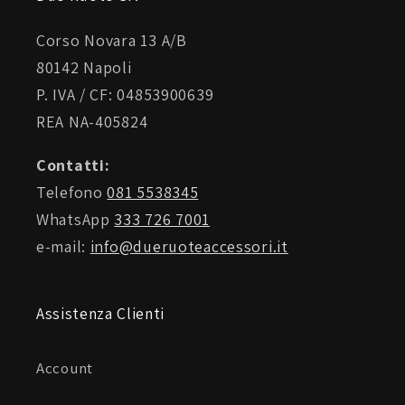
SOTTOGOLA
Corso Novara 13 A/B
80142 Napoli
LENTI ANTIFOG PINLOCK® 120 XLT® DKS495
P. IVA / CF: 04853900639
SCUDO ANTIFUMO
REA NA-405824
Contatti:
SCUDO TRASPARENTE
Telefono
081 5538345
WhatsApp
333 726 7001
e-mail:
info@dueruoteaccessori.it
Assistenza Clienti
Account