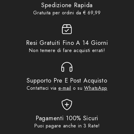
Caschi
,
Caschi Integrali
,
Spedizione Rapida
Prezzo di listino
Caschi Integrali in Fibra
,
HJC
Gratuita per ordini da € 69,99
Product collections
HELMETS
,
Idee regalo da €
649,90 €
70,00
,
No Gift Card
,
Promo
Resi Gratuiti Fino A 14 Giorni
Non temere di fare acquisti errati!
COLORE
MC8
Supporto Pre E Post Acquisto
MC8
Contattaci via
e-mail
o su
WhatsApp
Trova un concessionario
TECNOLOGIA
Pagamenti 100% Sicuri
Puoi pagare anche in 3 Rate!
APRI