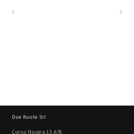
Due Ruote Srl
Corso Novara 13 A/B