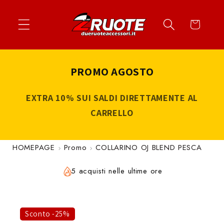
Vai
↵
↵
↵
↵
Apri widget di accessibilità
Vai al contenuto
Vai al menu
Vai al piè di página
direttamente
Carrello
ai contenuti
PROMO AGOSTO
EXTRA 10% SUI SALDI DIRETTAMENTE AL
CARRELLO
HOMEPAGE
Promo
COLLARINO OJ BLEND PESCA
5 acquisti nelle ultime ore
Sconto -25%