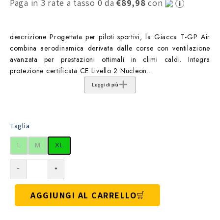
Paga in 3 rate a tasso 0 da
€89,98
con
descrizione Progettata per piloti sportivi, la Giacca T-GP Air
combina aerodinamica derivata dalle corse con ventilazione
avanzata per prestazioni ottimali in climi caldi. Integra
protezione certificata CE Livello 2 Nucleon...
Leggi di più
Taglia
L
M
XL
AGGIUNGI AL CARRELLO