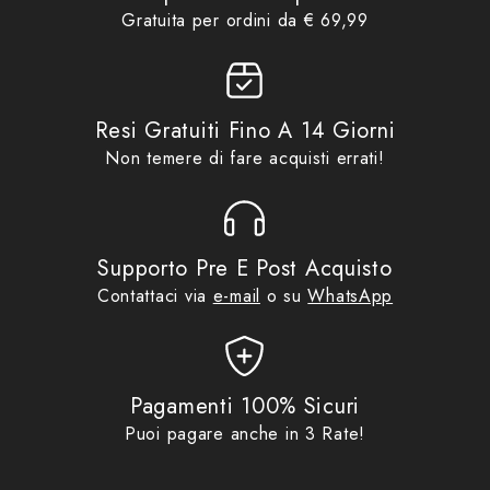
Estivi
,
Giubbini Estivi Uomo
,
Gratuita per ordini da € 69,99
perforato con pannelli in mesh 3D, Racing GP DFS
Product collections
Giubbini Moto
,
Giubbini Moto
e gobba aerodinamica Supertech R10. Compatibile
Uomo
,
Idee regalo da €
con i sistemi airbag Tech-Air® 7X System, Tech-Air®
70,00
,
No Gift Card
,
Promo
5 PLASMA System e Tech-Air® 3 System, certificata
Resi Gratuiti Fino A 14 Giorni
CE secondo standard prEN17092 classe A.
Non temere di fare acquisti errati!
caratteristiche principali
Supporto Pre E Post Acquisto
Contattaci via
e-mail
o su
WhatsApp
Armatura Nucleon Flex Pro CE Livello 2 su spalle e
gomiti per protezione certificata dagli impatti
Pagamenti 100% Sicuri
Puoi pagare anche in 3 Rate!
Tessuto laser-perforato e pannelli in mesh 3D per
flusso d'aria massimo in clima caldo