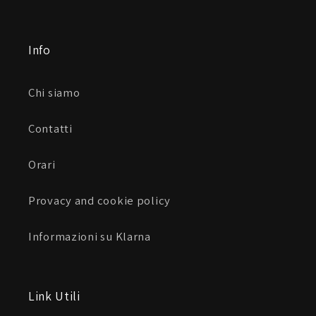
Inserti in rete 2D e 3D
Info
Camoscio sintetico su colletto e polsini
Maniche con costruzione pre-curvata
Chi siamo
Chiusura al collo con gancio e anello e linguetta di
Contatti
trazione estesa
Orari
Costruzione a doppio strato su spalle e gomiti
Provacy and cookie policy
Cerniere autolock incassate ai polsini
Informazioni su Klarna
Link Utili