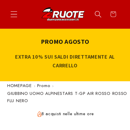
Vai
↵
↵
↵
↵
Apri widget di accessibilità
Vai al contenuto
Vai al menu
Vai al piè di página
direttamente
Carrello
ai contenuti
PROMO AGOSTO
EXTRA 10% SUI SALDI DIRETTAMENTE AL
CARRELLO
HOMEPAGE
Promo
GIUBBINO UOMO ALPINESTARS T-GP AIR ROSSO ROSSO
FLU NERO
8 acquisti nelle ultime ore