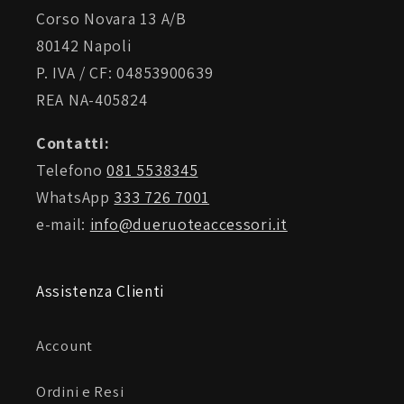
Corso Novara 13 A/B
Certificazione CE secondo standard prEN17092
80142 Napoli
Classe A per indumenti protettivi motociclistici
P. IVA / CF: 04853900639
REA NA-405824
Contatti:
costruzione
Telefono
081 5538345
WhatsApp
333 726 7001
e-mail:
info@dueruoteaccessori.it
Guscio principale in poliestere 450D a pannelli
multipli
Assistenza Clienti
Ampi pannelli in rete tecnica aperta su petto,
schiena e braccia
Account
Tessuto laser-perforato su torso e spalle
Ordini e Resi