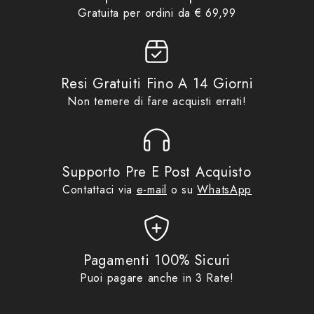
Product collections
Moto Estivi Uomo
,
Idee regalo
Gratuita per ordini da € 69,99
fino ad €69,99
,
IXON
,
No Gift
Card
,
Promo
Resi Gratuiti Fino A 14 Giorni
Non temere di fare acquisti errati!
Supporto Pre E Post Acquisto
Contattaci via
e-mail
o su
WhatsApp
Pagamenti 100% Sicuri
Puoi pagare anche in 3 Rate!