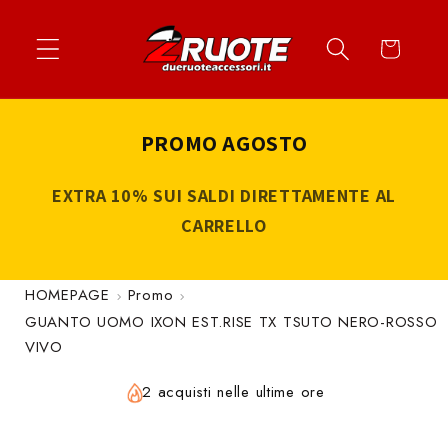
Vai
↵
↵
↵
↵
Apri widget di accessibilità
Vai al contenuto
Vai al menu
Vai al piè di página
direttamente
Carrello
ai contenuti
PROMO AGOSTO
EXTRA 10% SUI SALDI DIRETTAMENTE AL
CARRELLO
HOMEPAGE
Promo
GUANTO UOMO IXON EST.RISE TX TSUTO NERO-ROSSO
VIVO
2 acquisti nelle ultime ore