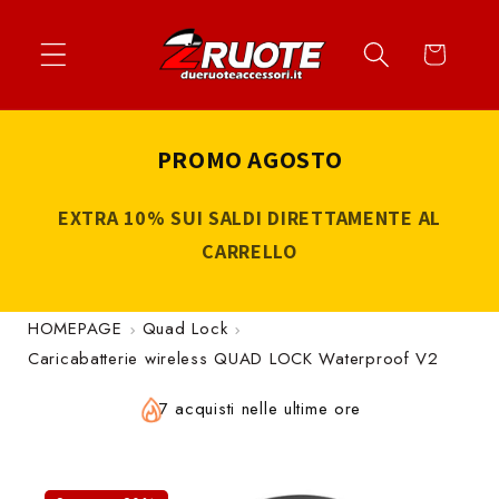
Vai
↵
↵
↵
↵
Apri widget di accessibilità
Vai al contenuto
Vai al menu
Vai al piè di página
direttamente
Carrello
ai contenuti
PROMO AGOSTO
EXTRA 10% SUI SALDI DIRETTAMENTE AL
CARRELLO
HOMEPAGE
Quad Lock
Caricabatterie wireless QUAD LOCK Waterproof V2
7 acquisti nelle ultime ore