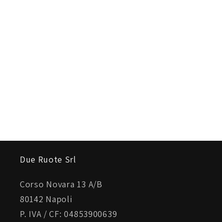
Due Ruote Srl
Corso Novara 13 A/B
80142 Napoli
P. IVA / CF: 04853900639