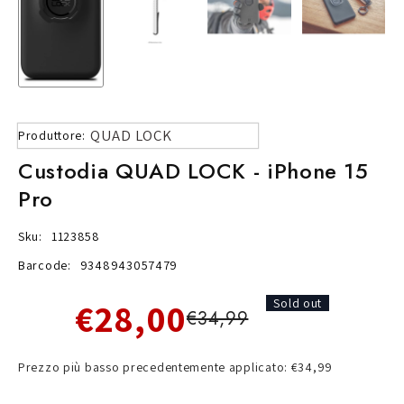
QUAD LOCK
Produttore:
Custodia QUAD LOCK - iPhone 15
Pro
Sku:
1123858
Barcode:
9348943057479
€28,00
Sold out
€34,99
Prezzo più basso precedentemente applicato: €34,99