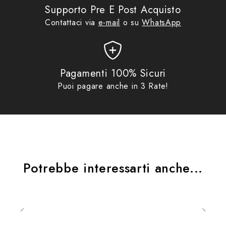
Supporto Pre E Post Acquisto
Contattaci via
e-mail
o su
WhatsApp
SLEEK DESIGN
The slim profile and soft touch material make it
Pagamenti 100% Sicuri
perfect for everyday use. Simplicity is key in all of
Puoi pagare anche in 3 Rate!
Quadlock designs, no showboating here.
And yes, it’s compatible with wireless charging.
Potrebbe interessarti anche...