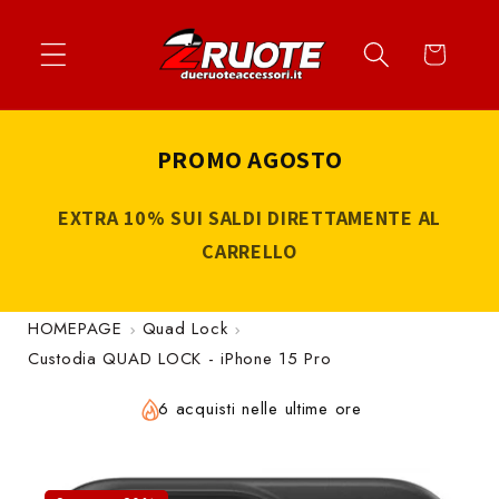
Vai
↵
↵
↵
↵
Apri widget di accessibilità
Vai al contenuto
Vai al menu
Vai al piè di página
direttamente
Carrello
ai contenuti
PROMO AGOSTO
EXTRA 10% SUI SALDI DIRETTAMENTE AL
CARRELLO
HOMEPAGE
Quad Lock
Custodia QUAD LOCK - iPhone 15 Pro
6 acquisti nelle ultime ore