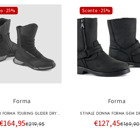
to -25%
Sconto -25%
Forma
Forma
LI FORMA TOURING GLIDER DRY
STIVALE DONNA FORMA GEM DR
€164,95
€127,45
BLACK-ANTHRACITE
€219,95
€169,90