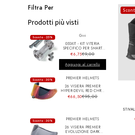
l
Filtra Per
Scon
e
Prodotti più visti
Givi
z
Sconto -25%
05SKIT - KIT VITERIA
SPECIFICO PER SMART
BAR S900A
i
€9,00
€6,75
Aggiungi al carrello
o
PREMIER HELMETS
Sconto -30%
26 VISIERA PREMIER
n
HYPER-DEVIL RED CHRO
A+pins
€95,00
€66,50
e
STIVA
PREMIER HELMETS
Sconto -30%
:
26 VISIERA PREMIER
EVOLUZIONE DARK