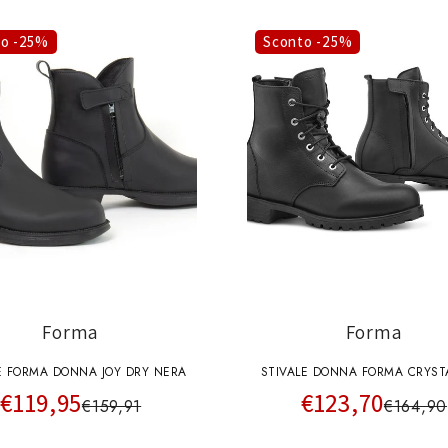
to -25%
Sconto -25%
Forma
Forma
E FORMA DONNA JOY DRY NERA
STIVALE DONNA FORMA CRYST
€119,95
€123,70
NERI
€159,91
€164,90