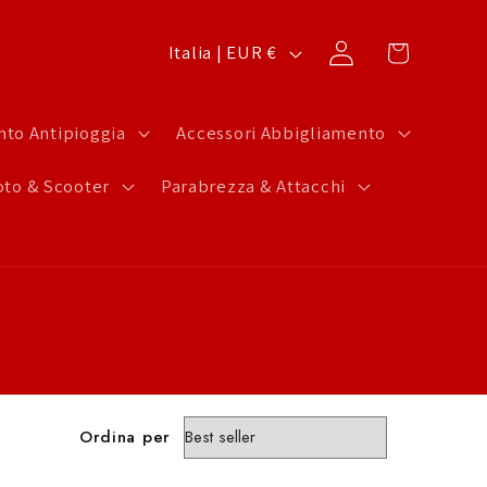
P
Carrello
Accedi
Italia | EUR €
a
e
to Antipioggia
Accessori Abbigliamento
s
to & Scooter
Parabrezza & Attacchi
e
/
A
r
e
a
g
Ordina per
e