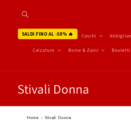
Vai
↵
↵
↵
↵
Apri widget di accessibilità
Vai al contenuto
Vai al menu
Vai al piè di página
direttamente
ai contenuti
SALDI FINO AL -50% 🔥
Caschi
Abbigli
Calzature
Borse & Zaini
Bauletti
C
Stivali Donna
o
l
Home
Stivali Donna