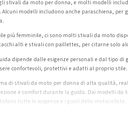
i stivali da moto per donna, e molti modelli includo
i. Alcuni modelli includono anche paraschiena, per 
a.
le più femminile, ci sono molti stivali da moto dispo
acchi alti e stivali con paillettes, per citarne solo a
 guida dipende dalle esigenze personali e dal tipo di g
e confortevoli, protettivi e adatti al proprio stile.
 di stivali da moto per donna di alta qualità, realiz
zione e comfort durante la guida. Dai modelli da tou
fano tutte le esigenze e i gusti delle motocicliste.