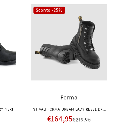
o
g
Sconto -25%
r
a
f
i
c
a
Forma
Y NERI
STIVALI FORMA URBAN LADY REBEL DRY
€164,95
BLACK
€219,95