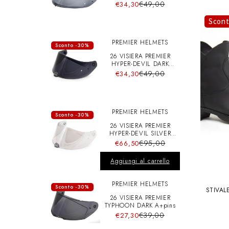
A+pins
€49,00
€34,30
Scon
PREMIER HELMETS
Sconto -30%
26 VISIERA PREMIER
HYPER-DEVIL DARK
A+pins
€49,00
€34,30
PREMIER HELMETS
Sconto -30%
26 VISIERA PREMIER
HYPER-DEVIL SILVER
CHRO A+pins
€95,00
€66,50
Aggiungi al carrello
PREMIER HELMETS
Sconto -30%
STIVAL
26 VISIERA PREMIER
TYPHOON DARK A+pins
€39,00
€27,30