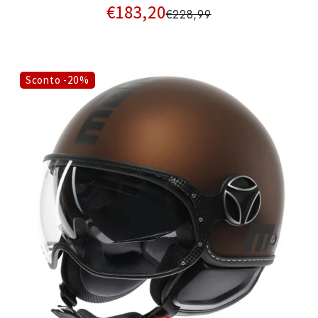
€183,20
€228,99
Sconto -20%