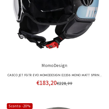
MomoDesign
CASCO JET FGTR EVO MOMODESIGN E2206 MONO MATT SPRING
€183,20
BLUE-SILVER
€228,99
Sconto -20%