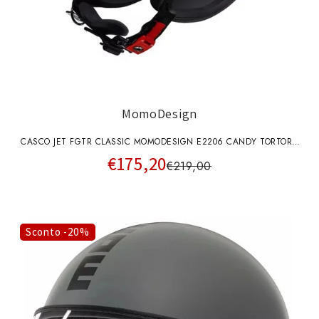
MomoDesign
CASCO JET FGTR CLASSIC MOMODESIGN E2206 CANDY TORTORA
€175,20
SCRITTA BIANCA
€219,00
Sconto -20%