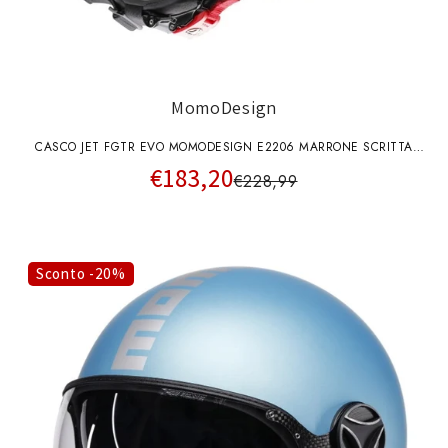
MomoDesign
CASCO JET FGTR EVO MOMODESIGN E2206 MARRONE SCRITTA
€183,20
NERA
€228,99
Sconto -20%