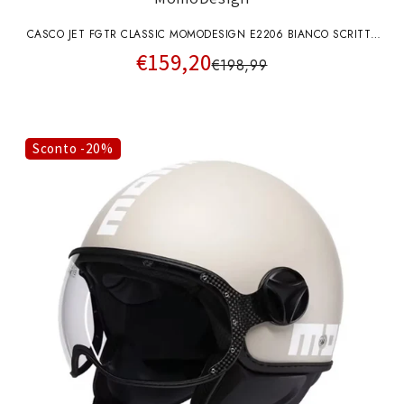
CASCO JET FGTR CLASSIC MOMODESIGN E2206 BIANCO SCRITTA
€159,20
NERA
€198,99
Sconto -20%