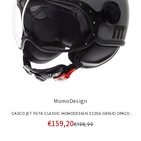
MomoDesign
CASCO JET FGTR CLASSIC MOMODESIGN E2206 GRIGIO OPACO
€159,20
SCRITTA NERA
€198,99