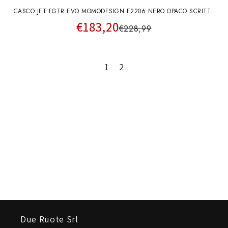
CASCO JET FGTR EVO MOMODESIGN E2206 NERO OPACO SCRITTA
€183,20
GRIGIA
€228,99
1
2
Due Ruote Srl