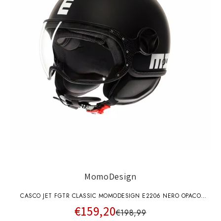
MomoDesign
CASCO JET FGTR CLASSIC MOMODESIGN E2206 NERO OPACO
€159,20
SCRITTA BIANCA
€198,99