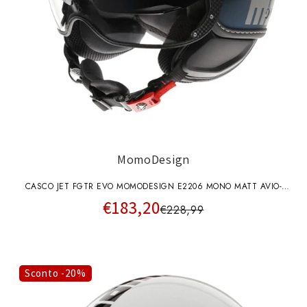
MomoDesign
CASCO JET FGTR EVO MOMODESIGN E2206 MONO MATT AVIO-
€183,20
SILVER
€228,99
Sconto -20%