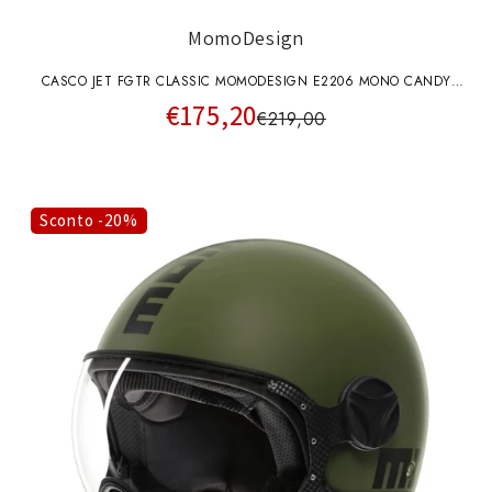
MomoDesign
CASCO JET FGTR CLASSIC MOMODESIGN E2206 MONO CANDY
€175,20
OTTANIO OPACO
€219,00
Sconto -20%