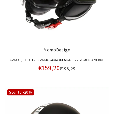
MomoDesign
CASCO JET FGTR CLASSIC MOMODESIGN E2206 MONO VERDE
€159,20
MILITARE OPACO
€198,99
Sconto -20%