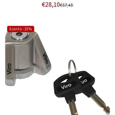
€28,10
€37,45
Sconto -25%