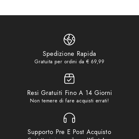
Product vendor
CGM HELMETS
Product type
Visiere & Ricambi
91MH-BL1-00Z
,
CGM
Product tags
HELMETS
,
CGM3
,
Visiere &
Ricambi
CGM
,
Idee regalo fino ad
Product collections
€29,99
,
No Gift Card
,
Promo
,
Spedizione Rapida
Visiere & Ricambi
Gratuita per ordini da € 69,99
Resi Gratuiti Fino A 14 Giorni
Non temere di fare acquisti errati!
Supporto Pre E Post Acquisto