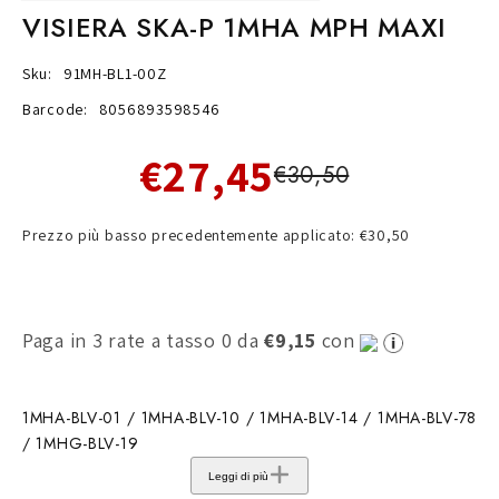
VISIERA SKA-P 1MHA MPH MAXI
Sku:
91MH-BL1-00Z
Barcode:
8056893598546
€27,45
€30,50
Prezzo più basso precedentemente applicato: €30,50
Paga in 3 rate a tasso 0 da
€9,15
con
1MHA-BLV-01 / 1MHA-BLV-10 / 1MHA-BLV-14 / 1MHA-BLV-78
/ 1MHG-BLV-19
Leggi di più