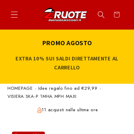
Vai
↵
↵
↵
↵
Apri widget di accessibilità
Vai al contenuto
Vai al menu
Vai al piè di página
direttamente
Carrello
ai contenuti
PROMO AGOSTO
EXTRA 10% SUI SALDI DIRETTAMENTE AL
CARRELLO
HOMEPAGE
Idee regalo fino ad €29,99
VISIERA SKA-P 1MHA MPH MAXI
11 acquisti nelle ultime ore