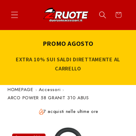
Vai
↵
↵
↵
↵
Apri widget di accessibilità
Vai al contenuto
Vai al menu
Vai al piè di página
direttamente
Carrello
ai contenuti
PROMO AGOSTO
EXTRA 10% SUI SALDI DIRETTAMENTE AL
CARRELLO
HOMEPAGE
Accessori
ARCO POWER 58 GRANIT 310 ABUS
7 acquisti nelle ultime ore