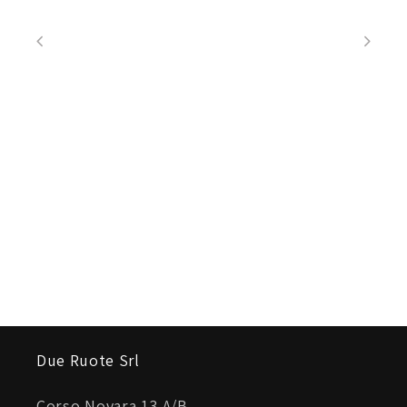
Due Ruote Srl
Corso Novara 13 A/B