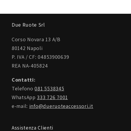
•Due chiavi incluse, una con Led luminoso
Due Ruote Srl
•ABUS code card per richiedere la duplicazione
delle chiavi
Corso Novara 13 A/B
80142 Napoli
•incluse due batterie ministilo AAA standard per
P. IVA / CF: 04853900639
l'allarme
REA NA-405824
•Inclusa custodia per un trasporto facile e sicuro in
Contatti:
un comparto dedicato, ad es. il vano sotto-sella
Telefono
081 5538345
WhatsApp
333 726 7001
e-mail:
info@dueruoteaccessori.it
Assistenza Clienti