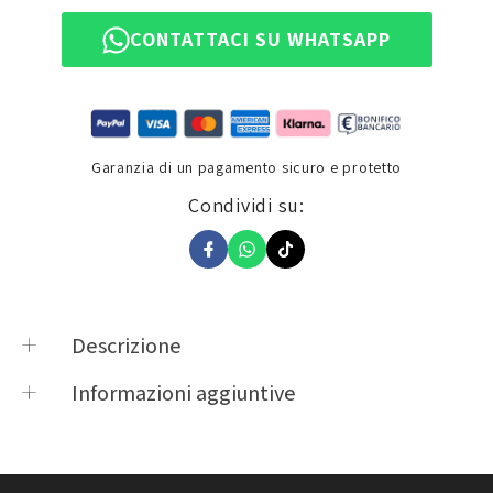
CONTATTACI SU WHATSAPP
Garanzia di un pagamento sicuro e protetto
Condividi su:
Descrizione
Abus Detecto X-Plus 8008 2.0 - Protezione
Informazioni aggiuntive
Meccanica e Antifurto con sirena da 100 dB - Nuova
Product vendor
Abus Imt
Versione 2018 .
Product type
Antifurti & Catene
8008 GRANIT DETECTO
,
Abus