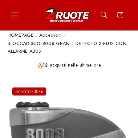
Vai
↵
↵
↵
↵
Apri widget di accessibilità
Vai al contenuto
Vai al menu
Vai al piè di página
direttamente
Carrello
ai contenuti
HOMEPAGE
Accessori
BLOCCADISCO 8008 GRANIT DETECTO X-PLUS CON
ALLARME ABUS
12 acquisti nelle ultime ore
Sconto -30%