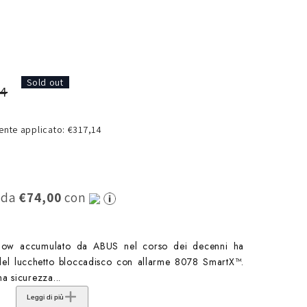
o
g
r
a
Sold out
f
14
i
nte applicato: €317,14
c
a
0 da
€74,00
con
ow accumulato da ABUS nel corso dei decenni ha
e del lucchetto bloccadisco con allarme 8078 SmartX™.
a sicurezza...
Leggi di più