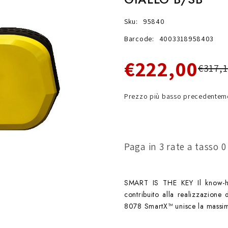
Sku:
95840
Barcode:
4003318958403
€222,00
€317,
Prezzo più basso precedenteme
Paga in 3 rate a tasso 
SMART IS THE KEY Il know-h
contribuito alla realizzazion
8078 SmartX™ unisce la massim