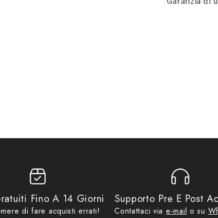
Garanzia di 
ntribuito alla realizzazione del lucchetto bloccadisco con
,
IT1
ecnologia smart. L'app ABUS One rende comodo l'utilizzo e
urezza. È così che lo smartphone diventa la nuova chiave.
ratuiti Fino A 14 Giorni
Supporto Pre E Post Ac
mere di fare acquisti errati!
Contattaci via
e-mail
o su
Wh
e: in combinazione con l'allarme sonoro da 100 dB, questo