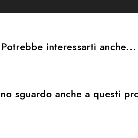
tuali furti.
to
Potrebbe interessarti anche...
te SmartX) per iOS e Android
 funzione keyless basata sulla collaudata tecnologia ABUS
uno sguardo anche a questi pro
tocicletta è stata parcheggiata
iarmo automatico