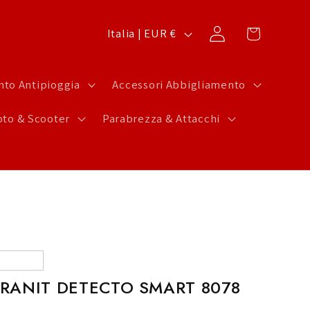
P
Carrello
Accedi
Italia | EUR €
a
e
to Antipioggia
Accessori Abbigliamento
s
to & Scooter
Parabrezza & Attacchi
e
/
A
r
e
a
g
RANIT DETECTO SMART 8078
e