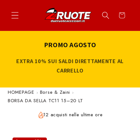
Vai
↵
↵
↵
↵
Apri widget di accessibilità
Vai al contenuto
Vai al menu
Vai al piè di página
direttamente
Carrello
ai contenuti
PROMO AGOSTO
EXTRA 10% SUI SALDI DIRETTAMENTE AL
CARRELLO
HOMEPAGE
Borse & Zaini
BORSA DA SELLA TC11 15–20 LT
12 acquisti nelle ultime ore