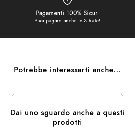
– Cerniere con pratici tiretti, adatti all’utilizzo con i
Pagamenti 100% Sicuri
guanti
Puoi pagare anche in 3 Rate!
– Pratica maniglia e tracolla per il trasporto a mano
SISTEMA DI FISSAGGIO
Potrebbe interessarti anche...
– 4 Cinghie per il fissaggio, con dettagli riflettenti
removibili
Dai uno sguardo anche a questi
prodotti