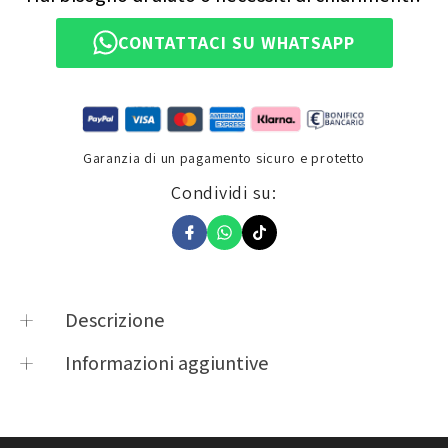
CONTATTACI SU WHATSAPP
Garanzia di un pagamento sicuro e protetto
Condividi su:
Descrizione
DESCRIZIONE TECNICA
Informazioni aggiuntive
Product vendor
TAAC
– Borsa da sella
Product type
Borse