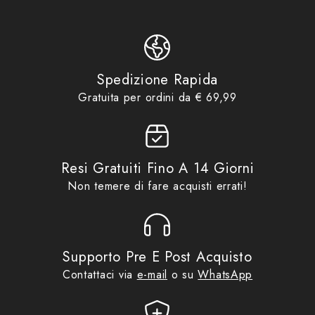
Product tags
Borse
,
TAA
,
TAAC
,
TC11N
– Capacità espandibile: 15–20 litri
Borse & Zaini
,
Idee regalo fino
Product collections
ad €69,99
,
No Gift Card
– Dimensioni: L 250 mm x P 150 mm x H 350 mm
Spedizione Rapida
– Tessuto poliestere alta qualità High Poly
Gratuita per ordini da € 69,99
– Inserti in PU
– Raincover inclusa
Resi Gratuiti Fino A 14 Giorni
Non temere di fare acquisti errati!
– Dettagli riflettenti alta visibilità
– Ampia apertura superiore
Supporto Pre E Post Acquisto
– Tasca laterale in rete e con zip
Contattaci via
e-mail
o su
WhatsApp
– Rete elasticizzata per riporre oggetti leggeri