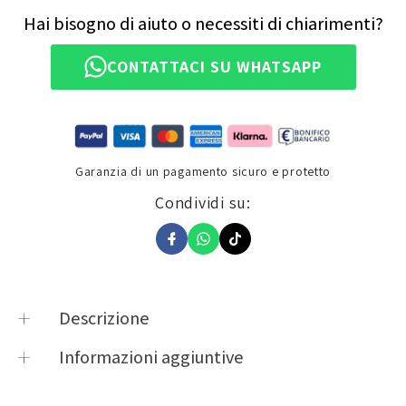
Hai bisogno di aiuto o necessiti di chiarimenti?
CONTATTACI SU WHATSAPP
Garanzia di un pagamento sicuro e protetto
Condividi su:
Descrizione
DESCRIZIONE TECNICA
Informazioni aggiuntive
Product vendor
TAAC
– Borsa da cargo