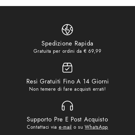
Product type
Borse Serbatoio
Borse Serbatoio
,
TAA
,
TAAC
,
– Capacità espandibile: 15–20 litri
Product tags
TC10N
Borse & Zaini
,
Idee regalo fino
– Dimensioni: L 370 mm x P 190 mm x H 170 mm
Product collections
ad €69,99
,
No Gift Card
Spedizione Rapida
– Tessuto poliestere alta qualità High Poly
Gratuita per ordini da € 69,99
– Inserti in PU
– Base antigraffio e antislittamento
Resi Gratuiti Fino A 14 Giorni
Non temere di fare acquisti errati!
– Raincover inclusa
– Dettagli riflettenti alta visibilità
Supporto Pre E Post Acquisto
– Tasca frontale e interna portaoggetti
Contattaci via
e-mail
o su
WhatsApp