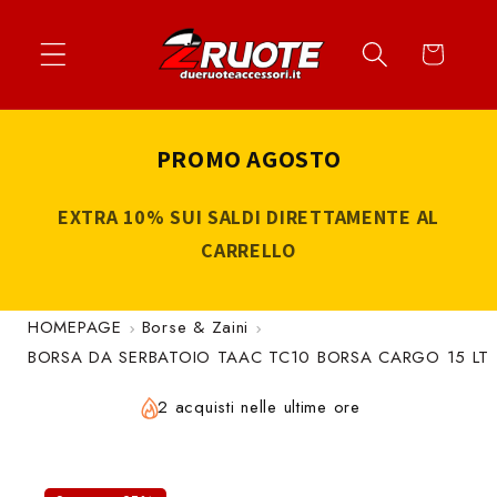
Vai
↵
↵
↵
↵
Apri widget di accessibilità
Vai al contenuto
Vai al menu
Vai al piè di página
direttamente
Carrello
ai contenuti
PROMO AGOSTO
EXTRA 10% SUI SALDI DIRETTAMENTE AL
CARRELLO
HOMEPAGE
Borse & Zaini
BORSA DA SERBATOIO TAAC TC10 BORSA CARGO 15 LT
2 acquisti nelle ultime ore