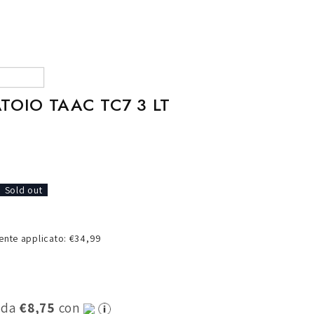
o
g
r
a
f
TOIO TAAC TC7 3 LT
i
c
a
Sold out
nte applicato: €34,99
0 da
€8,75
con