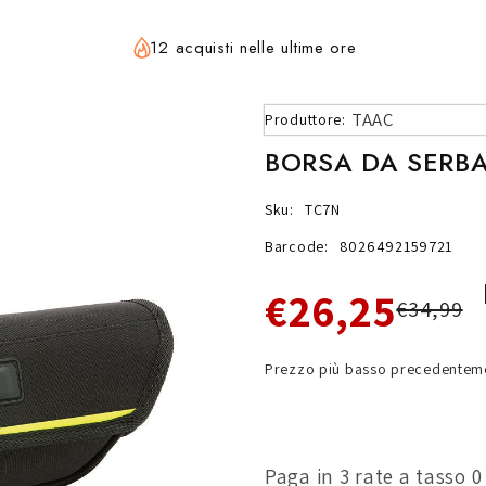
12 acquisti nelle ultime ore
TAAC
Produttore:
BORSA DA SERBA
Sku:
TC7N
Barcode:
8026492159721
€26,25
€34,99
Prezzo più basso precedenteme
Paga in 3 rate a tasso 