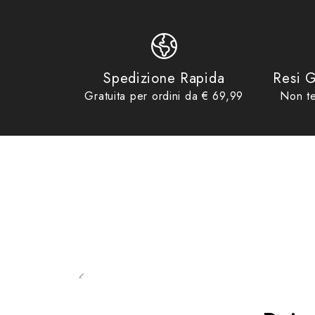
Product tags
Borse Serbatoio
,
TAA
,
TAAC
,
TC7N
Product collections
Borse & Zaini
,
No Gift Card
– Dimensioni: L 305 mm x P 80 mm x H 110 mm
– Tessuto poliestere alta qualità High Poly
Spedizione Rapida
Resi G
Gratuita per ordini da € 69,99
Non te
– Inserti in PU
– Dettagli riflettenti alta visibilità
– Comode tasche interne per tenere a portata di mano tutti i
– Tasca con zip sul flap anteriore
– Chiusura con velcro
– Cerniere con pratici tiretti, adatti all’utilizzo con i guanti
– Pratica maniglia per il trasporto a mano