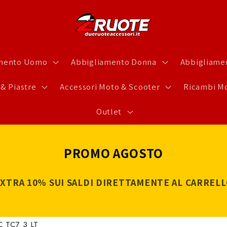
amento Uomo
Abbigliamento Donna
Abbigliamen
 & Piastre
Accessori Moto & Scooter
Ricambi Mo
Outlet
PROMO AGOSTO
XTRA 10% SUI SALDI DIRETTAMENTE AL CARREL
 TC7 3 LT