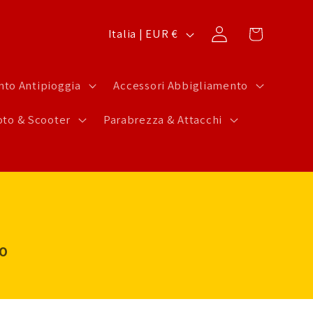
P
Carrello
Accedi
Italia | EUR €
a
e
to Antipioggia
Accessori Abbigliamento
s
to & Scooter
Parabrezza & Attacchi
e
/
A
r
e
a
LO
g
e