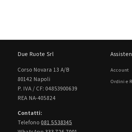
Due Ruote Srl
Assisten
Corso Novara 13 A/B
Account
80142 Napoli
Ordini e 
P. IVA / CF: 04853900639
REA NA-405824
Contatti:
Telefono
081 5538345
WhatsApp
333 726 7001