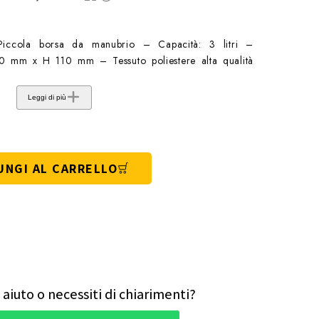
cola borsa da manubrio – Capacità: 3 litri –
 mm x H 110 mm – Tessuto poliestere alta qualità
Leggi di più
UNGI AL CARRELLO
 aiuto o necessiti di chiarimenti?